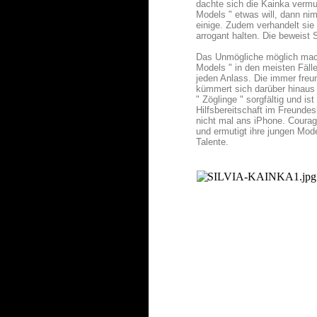
dachte sich die Kainka vermu
Models " etwas will, dann ni
einige. Zudem verhandelt sie k
arrogant halten. Die beweist S
Das Unmögliche möglich mache
Models " in den meisten Fäll
jeden Anlass. Die immer freun
kümmert sich darüber hinaus
" Zöglinge " sorgfältig und i
Hilfsbereitschaft im Freundes
nicht mal ans iPhone. Courag
und ermutigt ihre jungen Mod
Talente.