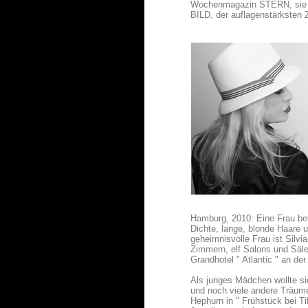
Wochenmagazin STERN, sie 
BILD, der auflagenstärksten 
Hamburg, 2010: Eine Frau betr
Dichte, lange, blonde Haare 
geheimnisvolle Frau ist Silvi
Zimmern, elf Salons und Säl
Grandhotel " Atlantic " an der
Als junges Mädchen wollte sie
und noch viele andere Träum
Hephurn in " Frühstück bei T