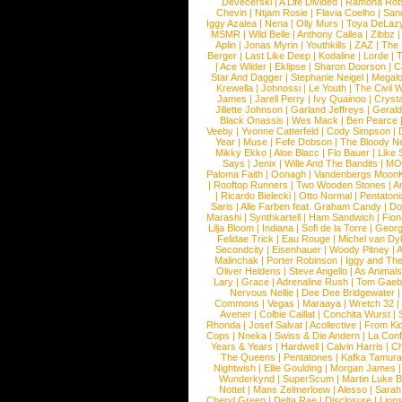
Devecerski
|
A Life Divided
|
Ramona Rots
Chevin
|
Ntjam Rosie
|
Flavia Coelho
|
San
Iggy Azalea
|
Nena
|
Olly Murs
|
Toya DeLaz
MSMR
|
Wild Belle
|
Anthony Callea
|
Zibbz
Aplin
|
Jonas Myrin
|
Youthkills
|
ZAZ
|
The 
Berger
|
Last Like Deep
|
Kodaline
|
Lorde
|
|
Ace Wilder
|
Eklipse
|
Sharon Doorson
|
C
Star And Dagger
|
Stephanie Neigel
|
Megal
Krewella
|
Johnossi
|
Le Youth
|
The Civil 
James
|
Jarell Perry
|
Ivy Quainoo
|
Crysta
Jillette Johnson
|
Garland Jeffreys
|
Gerald
Black Onassis
|
Wes Mack
|
Ben Pearce
Veeby
|
Yvonne Catterfeld
|
Cody Simpson
|
Year
|
Muse
|
Fefe Dobson
|
The Bloody N
Mikky Ekko
|
Aloe Blacc
|
Flo Bauer
|
Like
Says
|
Jenix
|
Wille And The Bandits
|
MO
Paloma Faith
|
Oonagh
|
Vandenbergs Moon
|
Rooftop Runners
|
Two Wooden Stones
|
A
|
Ricardo Bielecki
|
Otto Normal
|
Pentatoni
Saris
|
Alle Farben feat. Graham Candy
|
Do
Marashi
|
Synthkartell
|
Ham Sandwich
|
Fio
Lilja Bloom
|
Indiana
|
Sofi de la Torre
|
Georg
Felidae Trick
|
Eau Rouge
|
Michel van Dy
Secondcity
|
Eisenhauer
|
Woody Pitney
|
A
Malinchak
|
Porter Robinson
|
Iggy and Th
Oliver Heldens
|
Steve Angello
|
As Animal
Lary
|
Grace
|
Adrenaline Rush
|
Tom Gaeb
Nervous Nellie
|
Dee Dee Bridgewater
|
Commons
|
Vegas
|
Maraaya
|
Wretch 32
Avener
|
Colbie Caillat
|
Conchita Wurst
|
Rhonda
|
Josef Salvat
|
Acollective
|
From Ki
Cops
|
Nneka
|
Swiss & Die Andern
|
La Conf
Years & Years
|
Hardwell
|
Calvin Harris
|
Ch
The Queens
|
Pentatones
|
Kafka Tamura
Nightwish
|
Ellie Goulding
|
Morgan James
Wunderkynd
|
SuperScum
|
Martin Luke 
Nottet
|
Mans Zelmerloew
|
Alesso
|
Sarah
Cheryl Green
|
Delta Rae
|
Disclosure
|
Lion