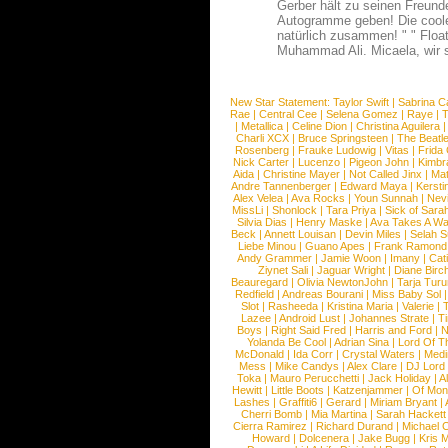
Gerber hält zu seinen Freund
Autogramme geben! Die coole 
natürlich zusammen! " " Float
Muhammad Ali. Micaela, wir 
New Star Statement:
Taylor Swift
|
Sabrina C
Rae
|
Central Cee
|
Selena Gomez
|
Raye
|
T
|
Metallica
|
Celine Dion
|
Christina Aguilera
Charli XCX
|
Bruce Springsteen
|
The Beatl
Rosenberg
|
Frauke Ludowig
|
Vitas
|
Frida
Nick Carter
|
Lucenzo
|
Pigeon John
|
Kimbr
Aida
|
Christine Mayer
|
Not Called Jinx
|
Ma
Andre Tannenberger
|
Edward Maya
|
Kersti
Alex Velea
|
Ava Rocks
|
Youn Sunnah
|
Nev
MissLi
|
Shonlock
|
Tara Priya
|
Sick of Sara
Silvia Dias
|
Henry Maske
|
Ava Takes A Wa
Beck
|
Annett Louisan
|
Devin Miles
|
Selah 
Liebe Minou
|
Guano Apes
|
Frank Ramond
Andy Grammer
|
Jamie Woon
|
Imany
|
Cat
Ziynet Sali
|
Jaguar Wright
|
Diane Birc
Beauregard
|
Olivia NewtonJohn
|
Tarja Tur
Redfield
|
Andreas Bourani
|
Miss Baby Sol
Slot
|
Rasheeda
|
Kristina Maria
|
Valerie
|
Lazee
|
Android Lust
|
Johannes Strate
|
T
Boys
|
Right Said Fred
|
Harris and Ford
|
N
Yolanda Be Cool
|
Adrian Sina
|
Lord Of T
McDonald
|
Ida Corr
|
Crystal Waters
|
Medi
Mess
|
Mike Candys
|
Alex Clare
|
DJ Lord
Toka
|
Mauro Perucchetti
|
Jack Holiday
|
A
Hewitt
|
Little Boots
|
Katzenjammer
|
Of Mon
Lashes
|
Graffiti6
|
Gerard
|
Miriam Bryant
|
Cherri Bomb
|
Mia Martina
|
Sarah Hackett
Cierra Ramirez
|
Richard Durand
|
Michael C
Howard
|
Dolcenera
|
Jake Bugg
|
Kris 