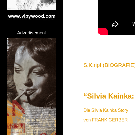
Advertisement
S.K.ript (BIOGRAFIE
“Silvia Kainka:
Die Silvia Kainka Story
von FRANK GERBER