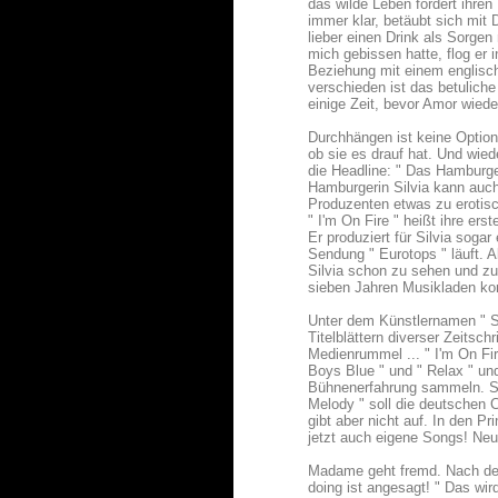
das wilde Leben fordert ihre
immer klar, betäubt sich mit
lieber einen Drink als Sorg
mich gebissen hatte, flog er 
Beziehung mit einem englische
verschieden ist das betuliche
einige Zeit, bevor Amor wiede
Durchhängen ist keine Option
ob sie es drauf hat. Und wied
die Headline: " Das Hamburger
Hamburgerin Silvia kann auch
Produzenten etwas zu erotisc
" I'm On Fire " heißt ihre er
Er produziert für Silvia soga
Sendung " Eurotops " läuft. 
Silvia schon zu sehen und zu
sieben Jahren Musikladen ko
Unter dem Künstlernamen " Sa
Titelblättern diverser Zeitsc
Medienrummel ... " I'm On Fir
Boys Blue " und " Relax " un
Bühnenerfahrung sammeln. Sil
Melody " soll die deutschen C
gibt aber nicht auf. In den P
jetzt auch eigene Songs! Neu
Madame geht fremd. Nach der 
doing ist angesagt! " Das wir