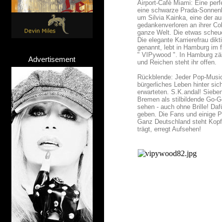
Airport-Cafè Miami: Eine perf
eine schwarze Prada-Sonnenbr
um Silvia Kainka, eine der a
gedankenverloren an ihrer Cok
ganze Welt. Die etwas scheu
Die elegante Karrierefrau dikt
genannt, lebt in Hamburg im f
" VIPywood ". In Hamburg zäh
Advertisement
und Reichen steht ihr offen.
Rückblende: Jeder Pop-Music-
bürgerliches Leben hinter sic
erwarteten. S.K.andal! Siebe
Bremen als stilbildende Go-Go
sehen - auch ohne Brille! Da
geben. Die Fans und einige Pap
Ganz Deutschland steht Kopf,
trägt, erregt Aufsehen!