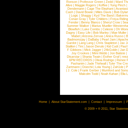
Ronson
|
Professor Green
|
Zedd
|
Ward T
Alive
|
Maggie Rogers
|
Koffee
|
Yung Pinch
Dendemann
|
Cage The Elephant
|
Avantas
Cash
|
David Bowie
|
Miles Davis
|
Bob Dyla
|
Logic
|
Shaggy
|
Kyd The Band
|
Bakerm
Conan Gray
|
Tyler Childers
|
Freya Ridin
Fender
|
Benny Blanco
|
Sheryl Crow
|
Sea
Summer Walker
|
Marius Mueller-Westernh
Blowfish
|
Luke Combs
|
Celeste
|
Oh Won
Dagny
|
Easy Life
|
Bob Marley
|
Mae Muller
Mabel
|
Arizona Zervas
|
Anica Russo
|
B
Badmomzjay
|
DaBaby
|
Pearl Jam
|
Apach
Gardot
|
Lang Lang
|
Chris Stapleton
|
Jax J
Stallion
|
Tini
|
Jason Derulo
|
Kid Cudi
|
Paul
F Gibbons
|
Mick Jagger
|
24kGoldn
|
Jan D
Joy Crookes
|
Mimi Webb
|
Jon Batiste
|
Disarstar
|
Shania Twain
|
Esther Graf
|
ree
6PM RECORDS
|
Olivia Rodrigo
|
Renee 
Pashanim
|
Jade Thirlwall
|
Tyler The Cre
Zartmann
|
Doechii
|
Lola Young
|
Zah1de
|
P
|
J. Cole
|
Frank Gerber
|
Mumford and Sons
Malcolm Todd
|
Noah Kahan
|
Ella 
Home
|
About StarStatement.com
|
Contact
|
Impressum
|
P
© 2009 + ® 2011, Star Statemen