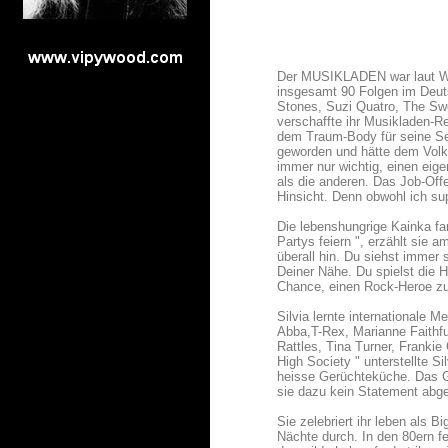
Der MUSIKLADEN war laut Wik
insgesamt 90 Folgen im Deuts
Stones, Suzi Quatro, The Swe
verschaffte ihr Musikladen-Re
dem Traum-Body für seine Se
geworden und hätte dem Volk 
immer nur wichtig, einen eige
als die anderen. Das Job-Off
Hinsicht. Denn obwohl ich su
Die lebenshungrige Kainka fan
Partys feiern ", erzählt sie 
überall hin. Du siehst immer 
Deiner Nähe. Du spielst die 
Chance, einen Rock-Heroe zu
Silvia lernte internationale
Abba,T-Rex, Marianne Faithf
Rattles, Tina Turner, Frank
High Society " unterstellte 
heisse Gerüchteküche. Das Ge
sie dazu kein Statement abg
Sie zelebriert ihr leben als B
Nächte durch. In den 80ern fe