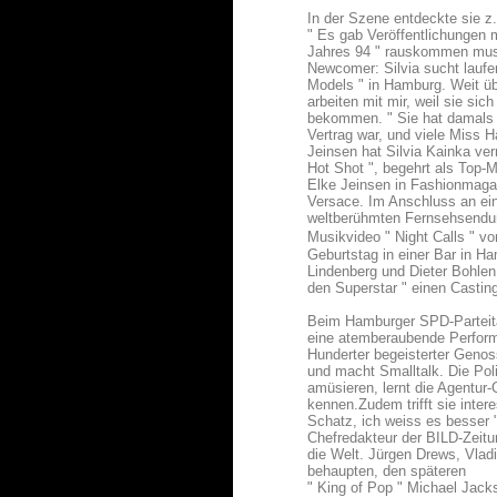
In der Szene entdeckte sie z
" Es gab Veröffentlichungen 
Jahres 94 " rauskommen musste
Newcomer: Silvia sucht laufe
Models " in Hamburg. Weit ü
arbeiten mit mir, weil sie si
bekommen. " Sie hat damals V
Vertrag war, und viele Miss 
Jeinsen hat Silvia Kainka ver
Hot Shot ", begehrt als Top-
Elke Jeinsen in Fashionmaga
Versace. Im Anschluss an ei
weltberühmten Fernsehsendun
Musikvideo " Night Calls " v
Geburtstag in einer Bar in H
Lindenberg und Dieter Bohlen
den Superstar " einen Castin
Beim Hamburger SPD-Parteitag
eine atemberaubende Performa
Hunderter begeisterter Geno
und macht Smalltalk. Die Poli
amüsieren, lernt die Agentur-
kennen.Zudem trifft sie inter
Schatz, ich weiss es besser 
Chefredakteur der BILD-Zeitun
die Welt. Jürgen Drews, Vlad
behaupten, den späteren
" King of Pop " Michael Jack