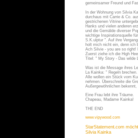
gemeinsamer Freund und Fas
In der Wohnung von Silvia Ka
durchaus mit Carrie & Co. au
gestrichenen Vitrine unterge
Hanks und vielen anderen er
und die Gemälde diverser Pop
wichtige Inspirationsquelle fü
S.K.ulptur ". Auf ihre Verga
holt mich nicht ein, denn ich b
Ach Silvie - you are so right
Zuerst ziehe ich die High Hee
Titel: " My Story - Das wilde
Was ist die Message ihres L
La Kainka: " Regeln brechen.
Alle wollen ein Stück vom Ku
nehmen. Überschreite die Gr
Außergewöhnlichen bekennt, g
Eine Frau lebt ihre Träume.
Chapeau, Madame Kainka!
THE END
www.vipywood.com
StarStatement.com möcht
Silvia Kainka