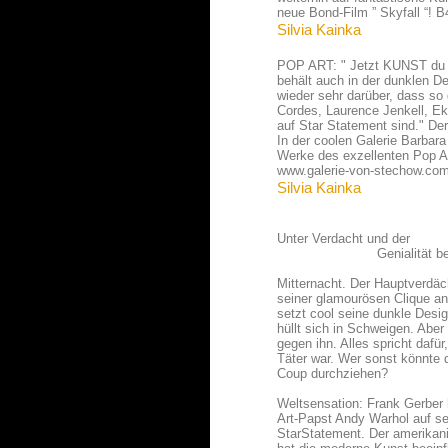
Silvia Kainka
POP ART: " Jetzt KUNST du w
behält auch in der dunklen D
wieder sehr darüber, dass so
Cordes, Laurence Jenkell, E
auf Star Statement sind." De
In der coolen Galerie Barbar
Werke des exzellenten Pop Ar
www.galerie-von-stechow.co
Silvia Kainka
Unter Verdacht und der
Genialität bezichti
Mitternacht. Der Hauptverdäch
seiner glamourösen Clique an
setzt cool seine dunkle Desig
hüllt sich in Schweigen. Aber
gegen ihn. Alles spricht dafü
Täter war. Wer sonst könnte 
Coup durchziehen?
Weltsensation: Frank Gerber 
Art-Papst Andy Warhol auf se
StarStatement. Der amerikan