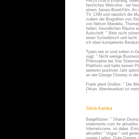
FROSTIGEN Empfang, obwohl M
herzliches Welcome - wir freu
einem James-Bond-Film. An d
TV, CNN und natürlich die M
zudem die Biografien von Ste
von Nelson Mandela, Thomas
hellen, freundlichen Räume w
Aufschrift: " Bitte nicht stö
einen Schreibtisch und lacht
ich eben kompetente Beratun
Typen wie er sind selten in 
sagt: " Nicht wenige Busines
Philosophie bei Star Statemen
Plattform und hatte keinen P
weiteren positiven Jahr optim
an wie George Clooney in de
Frank plant Großes: " Die We
Orkan. Abenteuerlust ist mein
"
Silvia Kainka
Bargeflüster: " Sharon Doors
statements.com ihr aktuelles V
Internetszene, ist dabei. Ent
aktuellen " Vogue " und geni
jungen Ladies: Gute Geister 