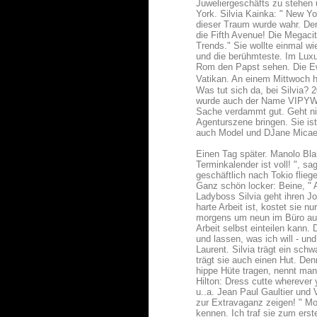
Juweliergeschäfts zu stehen 
York. Silvia Kainka: " New Yo
dieser Traum wurde wahr. Der 
die Fifth Avenue! Die Megacity
Trends." Sie wollte einmal wi
und die berühmteste. Im Luxus
Rom den Papst sehen. Die Ewi
Vatikan. An einem Mittwoch h
Was tut sich da, bei Silvia?
wurde auch der Name VIPYWOOD
Sache verdammt gut. Geht nich
Agenturszene bringen. Sie ist
auch Model und DJane Micae
Einen Tag später. Manolo Bla
Terminkalender ist voll! ", s
geschäftlich nach Tokio flie
Ganz schön locker: Beine, " 
Ladyboss Silvia geht ihren Jo
harte Arbeit ist, kostet sie 
morgens um neun im Büro auft
Arbeit selbst einteilen kann. 
und lassen, was ich will - u
Laurent. Silvia trägt ein sc
trägt sie auch einen Hut. De
hippe Hüte tragen, nennt man
Hilton: Dress cutte wherever 
u..a. Jean Paul Gaultier und
zur Extravaganz zeigen! " Mo
kennen. Ich traf sie zum ers