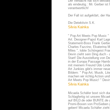
Der Verdacht hat sich bestäti
als eindeutig.: Mr. Gerber is
verantwortlich!
Der Fall ist aufgeklärt, der H
Die Detektivin S.K.
Silvia Kainka
" Pop Art Meets Pop Music " 
Art. Designer-Papst Karl Lag
Statement-Boss Frank Gerber 
Charles Fazzino, Ekaterina 
Miles ", lobte Schöngeist Fra
Devin zieht sein Ding duch - 
Start! Die Ausstellung von De
in der Europa Passage Hambur
mit meinem Freund Udo Linden
Art Junkies gibt's immer neue
Bildern: " Pop Art, Musik, Li
machen wir richtig Action u
Art Meets Pop Music! " Devin
Silvia Kainka
Micaela Schäfer boxt sich dur
Schlagfertig ist unsere Micae
auf BILD.de oder BUNTE.de g
Promi-Boxen von ProSieben g
geben! Micaela Schäfer zieh