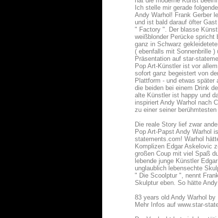
hat die moderne Kunst beeinf
Ich stelle mir gerade folgen
Andy Warhol! Frank Gerber l
und ist bald darauf öfter Gas
" Factory ". Der blasse Künst
weißblonder Perücke spricht
ganz in Schwarz gekleidetet
( ebenfalls mit Sonnenbrille
Präsentation auf star-state
Pop Art-Künstler ist vor alle
sofort ganz begeistert von d
Plattform - und etwas später
die beiden bei einem Drink de
alte Künstler ist happy und 
inspiriert Andy Warhol nach
zu einer seiner berühmtesten
Die reale Story lief zwar ande
Pop Art-Papst Andy Warhol ist
statements.com! Warhol hätte
Komplizen Edgar Askelovic z
großen Coup mit viel Spaß d
lebende junge Künstler Edgar
unglaublich lebensechte Skul
" Die Scoolptur ", nennt Fran
Skulptur eben. So hätte And
83 years old Andy Warhol by
Mehr Infos auf
www.star-sta