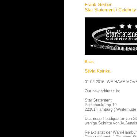
Frank Gerber
Star Statement / Celebrit
Back
Silvia Kainka
01.02.2016: WE HAVE MOV
Our new address is:
Star Statement
Poelchaukamp 19
22301 Hamburg ( Winterhude
Das neue Headquarter von St
wenige Schritte von Außenalst
Relaxt sitzt der Wahl-Hambu
Chair und sagt: " Die neue Sta