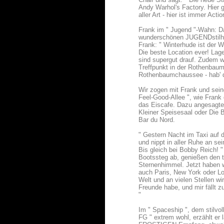
Andy Warhol's Factory. Hier 
aller Art - hier ist immer Ac
Frank im " Jugend "-Wahn: Da
wunderschönen JUGENDstilhau
Frank: " Winterhude ist der 
Die beste Location ever! La
sind supergut drauf. Zudem w
Treffpunkt in der Rothenbaum
Rothenbaumchaussee - hab' da 
Wir zogen mit Frank und sei
Feel-Good-Allee ", wie Frank
das Eiscafe. Dazu angesagte 
Kleiner Speisesaal oder Die 
Bar du Nord.
" Gestern Nacht im Taxi auf d
und nippt in aller Ruhe an se
Bis gleich bei Bobby Reich! 
Bootssteg ab, genießen den t
Sternenhimmel. Jetzt haben w
auch Paris, New York oder Lo
Welt und an vielen Stellen wi
Freunde habe, und mir fällt
"
Im " Spaceship ", dem stilvol
FG " extrem wohl, erzählt er