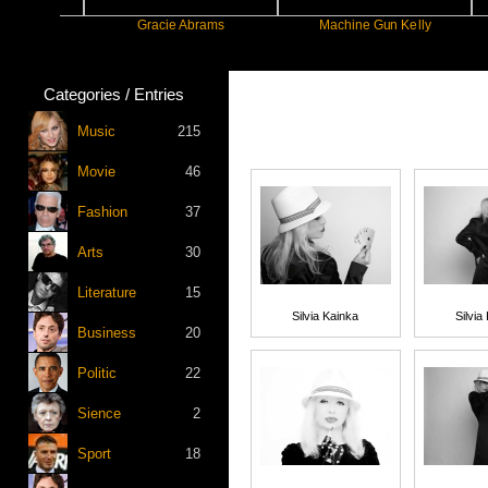
Gracie Abrams
Machine Gun Kelly
Vic
Categories / Entries
Music
215
Movie
46
Fashion
37
Arts
30
Literature
15
Silvia Kainka
Silvia
Business
20
Politic
22
Sience
2
Sport
18