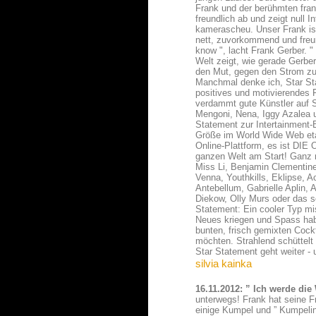
Frank und der berühmten fra
freundlich ab und zeigt null 
kamerascheu. Unser Frank ist
nett, zuvorkommend und freun
know ", lacht Frank Gerber. "
Welt zeigt, wie gerade Gerbe
den Mut, gegen den Strom z
Manchmal denke ich, Star Sta
positives und motivierendes F
verdammt gute Künstler auf 
Mengoni, Nena, Iggy Azalea u
Statement zur Intertainment-B
Größe im World Wide Web etab
Online-Plattform, es ist DIE
ganzen Welt am Start! Ganz n
Miss Li, Benjamin Clementine
Venna, Youthkills, Eklipse, A
Antebellum, Gabrielle Aplin
Diekow, Olly Murs oder das 
Statement: Ein cooler Typ mis
Neues kriegen und Spass habe
bunten, frisch gemixten Cock
möchten. Strahlend schüttelt
Star Statement geht weiter - 
silvia kainka
16.11.2012: ” Ich werde die