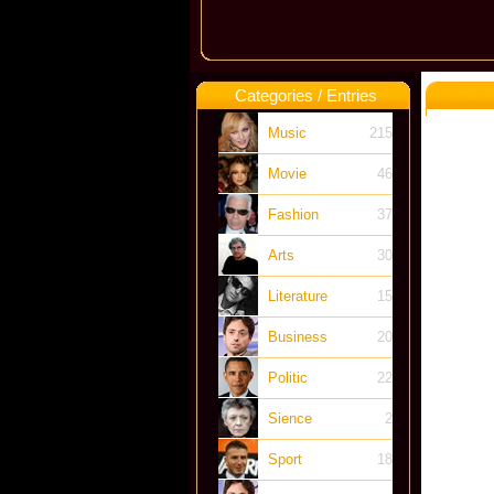
Categories / Entries
Music
215
Movie
46
Fashion
37
Arts
30
Literature
15
Business
20
Politic
22
Sience
2
Sport
18