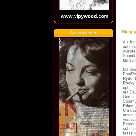
Biogra
Advertisement
Als für
aufzune
wussten
Soundt
bis zum
Mit den
Pop/Ro
Rydel
Rocky
optimis
auf Dau
Gemein
Stimmun
Riker
.
Um das
ausgela
versuc
Betonun
schon m
fesseln