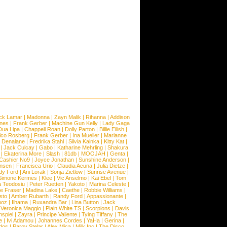
ck Lamar
|
Madonna
|
Zayn Malik
|
Rihanna
|
Addison
ones
|
Frank Gerber
|
Machine Gun Kelly
|
Lady Gaga
Dua Lipa
|
Chappell Roan
|
Dolly Parton
|
Billie Eilish
|
ico Rosberg
|
Frank Gerber
|
Ina Mueller
|
Marianne
 Denalane
|
Fredrika Stahl
|
Silvia Kainka
|
Kitty Kat
|
|
Jack Culcay
|
Gabo
|
Katharine Mehrling
|
Shakura
|
Ekaterina More
|
Slash
|
81db
|
MOOJAH
|
Genta
|
Cashier No9
|
Joyce Jonathan
|
Sunshine Anderson
|
ansen
|
Francisca Urio
|
Claudia Acuna
|
Julia Dietze
|
dy Ford
|
Ani Lorak
|
Sonja Zietlow
|
Sunrise Avenue
|
Simone Kermes
|
Klee
|
Vic Anselmo
|
Kai Ebel
|
Tom
a Teodosiu
|
Peter Ruetten
|
Yakoto
|
Marina Celeste
|
e Fraser
|
Madina Lake
|
Caethe
|
Robbie Williams
|
sto
|
Amber Rubarth
|
Randy Ford
|
Appassionante
|
noz
|
Ilhama
|
Ruxandra Bar
|
Lina Button
|
Jack
|
Veronica Maggio
|
Plain White TS
|
Scorpions
|
Davis
nspiel
|
Zayra
|
Principe Valiente
|
Tying Tiffany
|
The
e
|
Ivi Adamou
|
Johannes Cordes
|
YaHa
|
Gerina
|
dos
|
Parov Stelar
|
Alex Mica
|
Milk Inc
|
The Disco