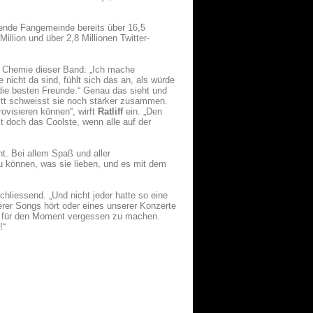
hsende Fangemeinde bereits über 16,5
llion und über 2,8 Millionen Twitter-
r-) Chemie dieser Band: „Ich mache
e nicht da sind, fühlt sich das an, als würde
 die besten Freunde.“ Genau das sieht und
ritt schweisst sie noch stärker zusammen.
visieren können“, wirft
Ratliff
ein. „Den
t doch das Coolste, wenn alle auf der
t. Bei allem Spaß und aller
u können, was sie lieben, und es mit dem
chliessend. „Und nicht jeder hatte so eine
rer Songs hört oder eines unserer Konzerte
st für den Moment vergessen zu machen.
!“