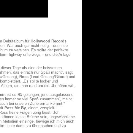
hr Debütalbum für
Hollywood Records
en. War auch gar nicht nötig – denn sie
lbum zu vereinen. Es sollte der perfekte
 dem Highway unterwegs – und die Anlage
 dieser Tage als eine der heissesten
ehmen, das einfach nur Spaß macht“, sagt
s/Gesang),
Ross
(Lead-Gesang/Gitarre) und
komplettiert. „Es sollte locker und
n Album, die man rund um die Uhr hören will,
tein
ist es
R5
gelungen, jene ausgelassene
aben immer so viel Spaß zusammen“, meint
 auch bei unseren Zuhörern ankommt.“
mit
Pass Me By
, einem verspielt-
oss keine Fragen übrig lässt. „Ich
 können kleine Brüche sein, ungewöhnliche
an Melodien einsinge, bewege ich mich auch
die Leute damit zu überraschen und zu