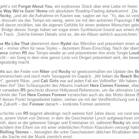
geht’s mit
Forget About You
, ein explosives Stück über eine Liebe im freie
No Way We’re Goin’ Home
mit absolutem Roadtrip-Feeling daherkommt: „Die G
Rocky
, „und als die Aufnahme im Kasten war, sagten wir nur: ‘Yo, das ist v
 drosseln sie das Tempo ein wenig, wenn sie mit den astreinen Popsongs
I 
ll davon erzählen, wie die eigenen Gefühle für einen anderen Menschen geleg
e Bridge dieses Songs haben wir sogar einen Synthesizer-Sound aus einem Ata
en Track. „Solche kleinen Details sind es, die ein Album wirklich auszeichnen.
ve Me Like That
übernimmt dann
Rydel
das Mikrofon und präsentiert einen u
d – immer offen für neue Styles – dezentem Blues-Einschlag. Nach der über
ance
ziehen
R5
das Tempo wieder an und präsentieren ihre erste Single
Loud
cht – ein Song in dem eine ganze Liste von Dingen präsentiert wird, die bew
ngswürdig macht.
rls
aus der Feder von
Riker
und
Rocky
ist gewissermaßen ein Update des
B
onnenschein und noch mehr Sexappeal im Gepäck: „Wir lieben die
Beach Bo
ert“, gesteht Riker, „und
Cali Girls
war auf jeden Fall ein Volltreffer: Wir haben
ieben ihn!“ Den Schlusspunkt des Albums markiert
Here Comes Forever
, ebe
er verweben
R5
geschickt diverse Hollywood-Referenzen, um die ultimative Li
önnte der Titel
Here Comes Forever
inzwischen auch als das Motto dieser 
f diesen Punkt hingearbeitet haben, stehen sie mit der Veröffentlichung von
L
re Zukunft – das
Forever
danach – konkrete Formen annimmt.
schichte von
R5
beginnt allerdings noch weitere fünf Jahre davor, vor rund ein
do, jenem Vorort von Denver, in dem die Geschwister Lynch aufgewachsen si
rüh, dass er der geborene Sänger und Entertainer ist, während
Rocky
als erst
Nachdem ihre Eltern sie mit einer ordentlichen Portion Klassikern versorgt hat
Rolling Stones
–, besorgten die unter Geschwistern üblichen Rivalitäten de
s
die Sache mit der Musik ziemlich ernst.