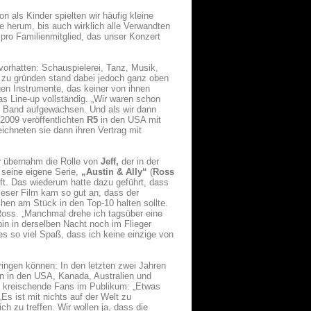
als Kinder spielten wir häufig kleine
ge herum, bis auch wirklich alle Verwandten
pro Familienmitglied, das unser Konzert
vorhatten: Schauspielerei, Tanz, Musik,
nd zu gründen stand dabei jedoch ganz oben
gen Instrumente, das keiner von ihnen
s Line-up vollständig. „Wir waren schon
ls Band aufgewachsen. Und als wir dann
2009 veröffentlichten
R5
in den USA mit
eichneten sie dann ihren Vertrag mit
r
übernahm die Rolle von
Jeff,
der in der
seine eigene Serie,
„Austin & Ally“
(
Ross
ft. Das wiederum hatte dazu geführt, dass
ieser Film kam so gut an, dass der
hen am Stück in den Top-10 halten sollte.
Ross. „Manchmal drehe ich tagsüber eine
in in derselben Nacht noch im Flieger
les so viel Spaß, dass ich keine einzige von
ingen können: In den letzten zwei Jahren
rn in den USA, Kanada, Australien und
00 kreischende Fans im Publikum: „Etwas
 „Es ist mit nichts auf der Welt zu
h zu treffen. Wir wollen ja, dass die