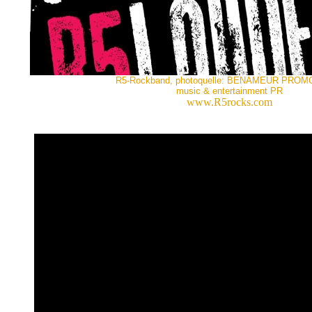
R5-Rockband, photoquelle: BENAMEUR PROM
music & entertainment PR
www.R5rocks.com