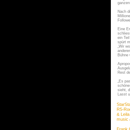
ganzen 
Nach di
Million
Followe
Eine Er
schlies
ein Tei
spürt m
„Wir wo
anderen
Bühne 
Apropos
Ausgel
Rest de
„Es pas
schöne 
sieht, 
Lasst 
StarSt
R5-Ro
& Lei
music 
Frank 