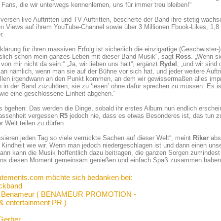
Fans, die wir unterwegs kennenlernen, uns für immer treu bleiben!“
versen live Auftritten und TV-Auftritten, bescherte der Band ihre stetig wac
en Views auf ihrem YouTube-Channel sowie über 3 Millionen Fbook-Likes, 1,8 Mi
r.
klärung für ihren massiven Erfolg ist sicherlich die einzigartige (Geschwiste
slich schon mein ganzes Leben mit dieser Band Musik“, sagt
Ross
. „Wenn si
l von mir nicht da sein.“ „Ja, wir lieben uns halt“, ergänzt
Rydel
, „und wir sind
an nämlich, wenn man sie auf der Bühne vor sich hat, und jeder weitere Auft
llen irgendwann an den Punkt kommen, an dem wir gewissermaßen alles impro
 in der Band zuzuhören, sie zu ‘lesen’ ohne dafür sprechen zu müssen: Es is
wie eine geschlossene Einheit abgehen.“
 bgehen: Das werden die Dinge, sobald ihr erstes Album nun endlich erschein
assenheit vergessen
R5
jedoch nie, dass es etwas Besonderes ist, das tun z
r Welt teilen zu dürfen.
sieren jeden Tag so viele verrückte Sachen auf dieser Welt“, meint
Riker
abs
Kindheit wie wir. Wenn man jedoch niedergeschlagen ist und dann einen unse
dann kann die Musik hoffentlich dazu beitragen, die ganzen Sorgen zuminde
uns diesen Moment gemeinsam genießen und einfach Spaß zusammen haben
atements.com möchte sich bedanken bei:
ckband
la Benameur ( BENAMEUR PROMOTION -
& entertainment PR )
Gerber