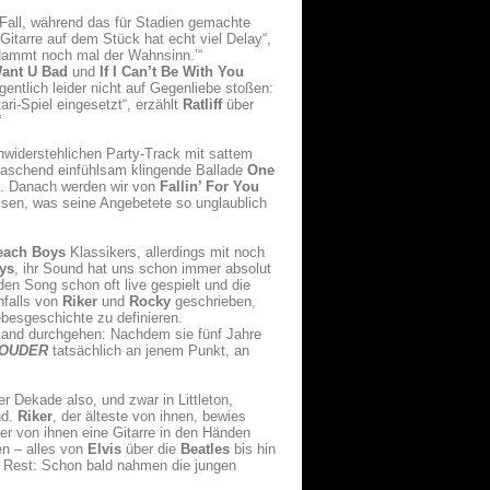
n Fall, während das für Stadien gemachte
itarre auf dem Stück hat echt viel Delay“,
erdammt noch mal der Wahnsinn.’“
Want U Bad
und
If I Can’t Be With You
entlich leider nicht auf Gegenliebe stoßen:
ri-Spiel eingesetzt“, erzählt
Ratliff
über
“
nwiderstehlichen Party-Track mit sattem
raschend einfühlsam klingende Ballade
One
. Danach werden wir von
Fallin’ For You
eisen, was seine Angebetete so unglaublich
each Boys
Klassikers, allerdings mit noch
ys
, ihr Sound hat uns schon immer absolut
 den Song schon oft live gespielt und die
nfalls von
Riker
und
Rocky
geschrieben,
ebesgeschichte zu definieren.
Band durchgehen: Nachdem sie fünf Jahre
OUDER
tatsächlich an jenem Punkt, an
er Dekade also, und zwar in Littleton,
nd.
Riker
, der älteste von ihnen, bewies
er von ihnen eine Gitarre in den Händen
ten – alles von
Elvis
über die
Beatles
bis hin
n Rest: Schon bald nahmen die jungen