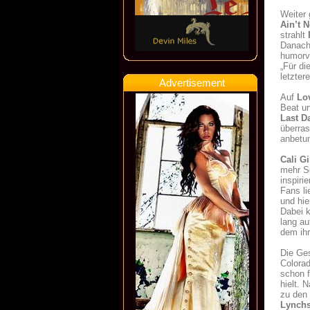
Weiter 
Ain’t 
strahlt
Danach
humorvo
„Für di
letzter
Advertisement
Auf
Lo
Beat un
Last D
überras
anbetu
Cali Gi
mehr S
inspiri
Fans l
und hi
Dabei k
lang au
dem ih
Die Ge
Colora
schon f
hielt. 
zu den
Lynch