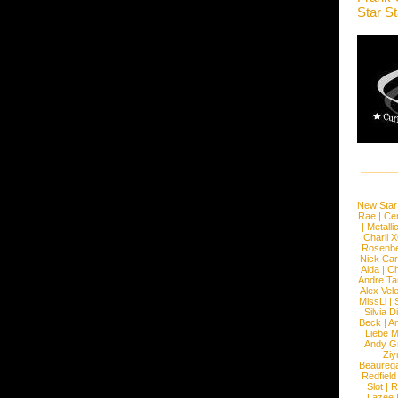
Star S
New Star
Rae
|
Cen
|
Metalli
Charli 
Rosenb
Nick Car
Aida
|
Ch
Andre Ta
Alex Vel
MissLi
|
Silvia D
Beck
|
An
Liebe M
Andy G
Ziy
Beaureg
Redfield
Slot
|
R
Lazee