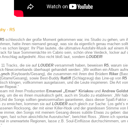
phy - R5
R5
schliesslich der große Moment gekommen war, ins Studio zu gehen, um i
hmen, hatte ihnen niemand gesagt, was sie da eigentlich genau machen sollt
 es schon längst: Ihr Plan lautete, die ultimative Autofahr-Musik auf einem A
rack für laue Sommernächte im Cabrio sein, schön ohne Verdeck, locker auf
 Anschlag aufgedreht. Also nicht bloß laut, sondern
LOUDER
!
 11 Tracks, die sie auf
LOUDER
versammelt haben, beweisen
R5
, warum sie
ck-Newcomerbands überhaupt gehandelt werden: „Wir wollten ein Album aufn
 Lynch
(Keyboards/Gesang), die zusammen mit ihren drei Brüdern
Riker
(Bas
(Gitarre/Gesang), sowie Best-Buddy
Ratliff
(Schlagzeug) das Line-up von
R5
tisch klingen, vollkommen ausgelassen, und die Leute inspirieren. Die Art vo
er-Repeat.“
sam mit ihren Produzenten
Emanuel „Eman“ Kiriakou
und
Andrew Golds
g, um die es ihnen musikalisch geht, auch im Studio zu etablieren: „Wir h
 „Und die Songs sollten gewissermaßen garantieren, dass dieser Spaß-Faktor
 zu erreichen, kommen sie auf
LOUDER
auch gleich zur Sache: Los geht’s 
ssenen Rocksong, der mit einer Killer-Hook und der grandiosen Stimme von R
he immer, den Songs mit meinem Gesang dieses subtile Etwas zu geben: das
gen, fast schon absichtliche Ausrutscher“, berichtet Ross. „Wenn ich spont
al in unerwartete Regionen, lasse z.B. Soul-Einflüsse durchschimmern, um 
.“