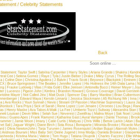
tatement / Celebrity Statements
Back
Soon online ...
 Statement:
Taylor Swift
|
Sabrina Carpenter
|
Harry Styles
|
Ariana Grande
|
Shakira
|
Kendri
tral Cee
|
Selena Gomez
|
Raye
|
Tyla
|
Justin Bieber
|
Drake
|
Miley Cyrus
|
The Rolling St
ca
|
Celine Dion
|
Christina Aguilera
|
J Balvin
|
Travis Scott
|
Beyonce
|
Blackpink
|
Eminem
|
XCX
|
Bruce Springsteen
|
The Beatles
|
Jennifer Lopez
|
His Holiness the 14th Dalai Lama
|
N
erg
|
Frauke Ludowig
|
Vitas
|
Frida Gold
|
Elke Jeinsen
|
Antonella Bucci
|
Heiner Meyer
|
Joy
ter
|
Lucenzo
|
Pigeon John
|
Kimbra
|
Brandon Howard
|
Groove Coverage
|
David Gerstein
ristine Mayer
|
Not Called Jinx
|
Matt Dusk
|
Spencer Day
|
Barry Manilow
|
Brian Culbertson
nnenberger
|
Edward Maya
|
Kerstin Linnartz
|
Jessica Stockmann
|
A5 Richtung Wir
|
Inna
|
ea
|
Ava Rocks
|
Youn Sunnah
|
Nevio
|
Stream Of Passion
|
Machinae Supremacy
|
Laura J
Shonlock
|
Tara Priya
|
Sick of Sarah
|
Rene Lopez
|
Lori Jenaire
|
Chromeo
|
Lou Bega
|
Ran
ias
|
Henry Maske
|
Ava Takes A Walk
|
La Fee
|
Umberto Tozzi
|
Subway
|
Alexandra Stan
|
nett Louisan
|
Devin Miles
|
Selah Sue
|
Neverest
|
Zweitfrau
|
Malina Moye
|
Sak Noel
|
Lind
inou
|
Guano Apes
|
Frank Ramond
|
Katharina Gast
|
Aural Vampire
|
Dante Thomas
|
Brook
rammer
|
Jamie Woon
|
Imany
|
Catie Curtis
|
Mattyas
|
Chris Willis
|
Betsie Larkin
|
Aitan
|
Ba
net Sali
|
Jaguar Wright
|
Diane Birch
|
Sola Rosa
|
Bonaparte
|
Miranda Brooke
|
Ricardo Mu
ard
|
Olivia NewtonJohn
|
Tarja Turunen
|
James Rosenquist
|
Ardian Bujupi
|
Alannah Myles
|
Andreas Bourani
|
Miss Baby Sol
|
Deine Jugend
|
Inna Modja
|
Daniela Brooker
|
Glasperle
asheeda
|
Kristina Maria
|
Valerie
|
Tom Hugo
|
Tatiana Okupnik
|
Charles Fazzino
|
Ellie Whit
|
Android Lust
|
Johannes Strate
|
Tim Bendzko
|
Samy Deluxe
|
Wynter Gordon
|
Los Colora