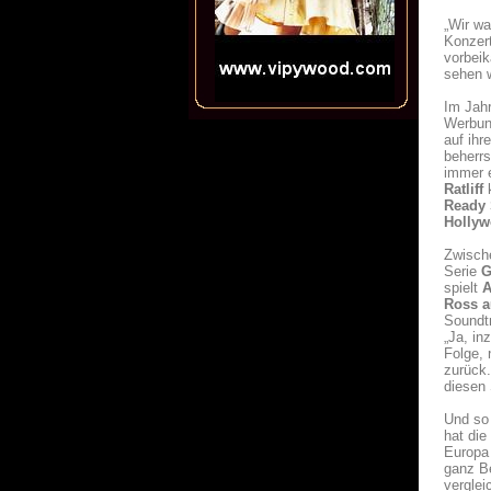
„Wir wa
Konzert
vorbeik
sehen w
Im Jah
Werbung
auf ihr
beherrs
immer 
Ratliff
k
Ready 
Hollyw
Zwische
Serie
G
spielt
A
Ross a
Soundtr
„Ja, in
Folge, 
zurück.
diesen 
Und so 
hat die
Europa 
ganz B
verglei