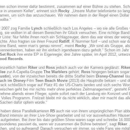
ren schon immer dafür bestimmt, zusammen auf einer Bühne zu stehen. Schon 
e in unserem Keller“, erinnert sich
Rocky
. „Unsere Mutter telefonierte so lan
amen, um sich das anzuschauen. Wir nahmen dann in der Regel einen Dollar 
ollte.“
r 2007 zog Familie
Lynch
schließlich nach Los Angeles – wo sie alle Großes 
, sie wollten in all diesen Bereichen ihr Glück versuchen. Eine richtige Ba
er Liste: Nur fehlte ihnen noch ein Schlagzeuger, denn das war eines der weni
chte. Also fragten sie ihren Freund
Ratliff
, R Nummer fünf – und schon war da
eine Band, wenn man’s genau nimmt“, meint
Rocky
. „Wir sind als Gruppe, a
ennenlernten, haben wir ihn einfach irgendwann dazu geholt.“ Schon im Jahr 
Set Rock
ihre erste EP in Eigenregie; drei Jahre später, im April 2012, unterz
ood Records
.
nzeitlich hatten
Riker
und
Ross
jedoch auch vor der Kamera geglänzt:
Rike
lee
zur A-Capella-Gruppe
The Warblers
gehört;
Ross
hingegen bekam sogar 
ustin
), von der inzwischen bereits die dritte Staffel beim
Disney-Channel
läu
uch im Disney
-Film
Teen Beach Movie
(2013) die Hauptrolle bekam – und d
ack schließlich sogar auf Platz #1 der US-Charts landen und sich sechs Woc
zwischen geht bei mir nichts mehr ohne perfektes Zeitmanagement“, gesteht 
nehme abends einen Flieger, spiele sofort nach der Landung ein Konzert und b
 Volles Programm. Freizeit bleibt mir da nicht wirklich, aber mir macht das al
Sachen dafür opfern würde.“
haben diese Parallelkarrieren
R5
auch nie von ihrem ursprünglichen Plan abbr
 Band intensiv an ihrer Live-Show gearbeitet und ist vor ausverkauften Häuse
aufgetreten. Bei ihrer bis dato größten Show waren sage und schreibe 16.0
esonderes passiert da, wenn wir zusammen die Bühne betreten“, sagt
Riker
.
chen, und so aufregend! Danach versuchen wir immer, so viele Fans wie möglic