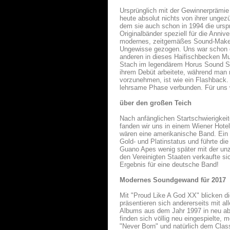
Ursprünglich mit der Gewinnerprämie
heute absolut nichts von ihrer unge
dem sie auch schon in 1994 die ursp
Originalbänder speziell für die Anni
modernes, zeitgemäßes Sound-Make Ov
Ungewisse gezogen. Uns war schon e
anderen in dieses Haifischbecken Mu
Stach im legendärem Horus Sound Stu
ihrem Debüt arbeitete, während man 
vorzunehmen, ist wie ein Flashback. 
lehrsame Phase verbunden. Für uns w
über den großen Teich
Nach anfänglichen Startschwierigkeit
fanden wir uns in einem Wiener Hotel
wären eine amerikanische Band. Ein a
Gold- und Platinstatus und führte di
Guano Apes wenig später mit der unz
den Vereinigten Staaten verkaufte s
Ergebnis für eine deutsche Band!
Modernes Soundgewand für 2017
Mit "Proud Like A God XX" blicken d
präsentieren sich andererseits mit a
Albums aus dem Jahr 1997 in neu abg
finden sich völlig neu eingespielte,
"Never Born" und natürlich dem Cla