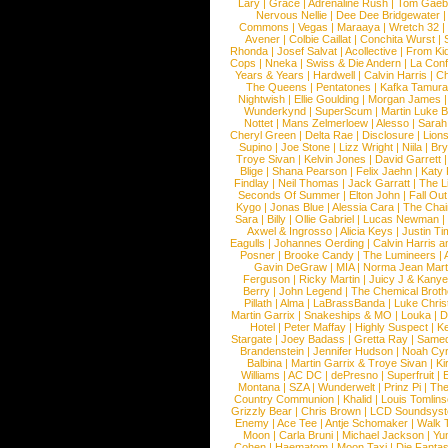
Lary
|
Grace
|
Adrenaline Rush
|
Tom Gaeb
Nervous Nellie
|
Dee Dee Bridgewater
|
Commons
|
Vegas
|
Maraaya
|
Wretch 32
Avener
|
Colbie Caillat
|
Conchita Wurst
|
Rhonda
|
Josef Salvat
|
Acollective
|
From Ki
Cops
|
Nneka
|
Swiss & Die Andern
|
La Conf
Years & Years
|
Hardwell
|
Calvin Harris
|
Ch
The Queens
|
Pentatones
|
Kafka Tamura
Nightwish
|
Ellie Goulding
|
Morgan James
Wunderkynd
|
SuperScum
|
Martin Luke 
Nottet
|
Mans Zelmerloew
|
Alesso
|
Sarah
Cheryl Green
|
Delta Rae
|
Disclosure
|
Lion
Supino
|
Joe Stone
|
Lizz Wright
|
Niila
|
Br
Troye Sivan
|
Kelvin Jones
|
David Garrett
Blige
|
Shana Pearson
|
Felix Jaehn
|
Katy 
Findlay
|
Neil Thomas
|
Jack Garratt
|
The L
Seconds Of Summer
|
Elton John
|
Fall Ou
Kygo
|
Jonas Blue
|
Alessia Cara
|
The Cha
Sara
|
Billy
|
Ollie Gabriel
|
Lucas Newman
Axwel & Ingrosso
|
Alicia Keys
|
Justin Ti
Eagulls
|
Johannes Oerding
|
Calvin Harris 
Posner
|
Brooke Candy
|
The Lumineers
|
Gavin DeGraw
|
MIA
|
Norma Jean Mart
Ferguson
|
Ricky Martin
|
Juicy J & Kany
Berry
|
John Legend
|
The Chemical Broth
Pillath
|
Alma
|
LaBrassBanda
|
Luke Chris
Martin Garrix
|
Snakeships & MO
|
Louka
|
D
Hotel
|
Peter Maffay
|
Highly Suspect
|
K
Stargate
|
Joey Badass
|
Gretta Ray
|
Samed
Brandenstein
|
Jennifer Hudson
|
Noah Cy
Balbina
|
Martin Garrix & Troye Sivan
|
Ki
Williams
|
AC DC
|
dePresno
|
Superfruit
|
Montana
|
SZA
|
Wunderwelt
|
Prinz Pi
|
The
Country Communion
|
Khalid
|
Louis Tomlin
Grizzly Bear
|
Chris Brown
|
LCD Soundsys
Enemy
|
Ace Tee
|
Antje Schomaker
|
Walk 
Moon
|
Carla Bruni
|
Michael Jackson
|
Yu
Cohen
|
Haematom
|
Moon Taxi
|
Die Fantas