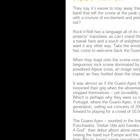
They say it’s easier to stay away tha
band that left the scene at the peak 
with a mixture of excitement and pote
out?
Rock’n’Roll has a language all of it
projects” translates as can’t stand t
a tweak here and a touch of enlighte
want it any other way. Take the emoti
has come to welcome back the Guan
When they leapt onto the scene over 
languorous rock scene dominated by 
powdered Alpine snow, an image reinfo
copies as they hurtled down the slop
It was almost as if the Guano Apes h
loosened their grip when the aforemen
stopped themselves – yet incredibly, 
Which is perhaps why they were so so
Portugal, where the Guano Apes, it is
generation, selling out concerts of 2
forward to playing for a crowd of 10,0
The Guano Apes – reunited in the li
Poschwatta, Stefan Ude and Sandra N
A God”, their debut album alone went
seeing the band tour Europe and the 
their “Big In Japan” single proved to