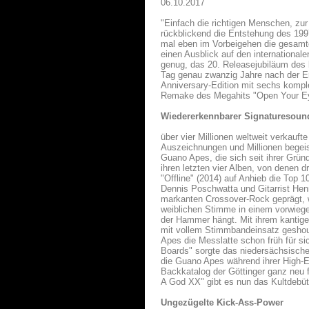
06.10.2017
"Einfach die richtigen Menschen, zur
rückblickend die Entstehung des 19
mal eben im Vorbeigehen die gesamte
einen Ausblick auf den international
genug, das 20. Releasejubiläum des
Tag genau zwanzig Jahre nach der Er
Anniversary-Edition mit sechs komple
Remake des Megahits "Open Your Ey
Wiedererkennbarer Signaturesoun
über vier Millionen weltweit verkauf
Auszeichnungen und Millionen begeiste
Guano Apes, die sich seit ihrer Grü
ihren letzten vier Alben, von denen 
"Offline" (2014) auf Anhieb die Top
Dennis Poschwatta und Gitarrist He
markanten Crossover-Rock geprägt, w
weiblichen Stimme in einem vorwieg
der Hammer hängt. Mit ihrem kantigen
mit vollem Stimmbandeinsatz geshou
Apes die Messlatte schon früh für s
Boards" sorgte das niedersächsische 
die Guano Apes während ihrer High-
Backkatalog der Göttinger ganz neu 
A God XX" gibt es nun das Kultdebüt 
Ungezügelte Kick-Ass-Power