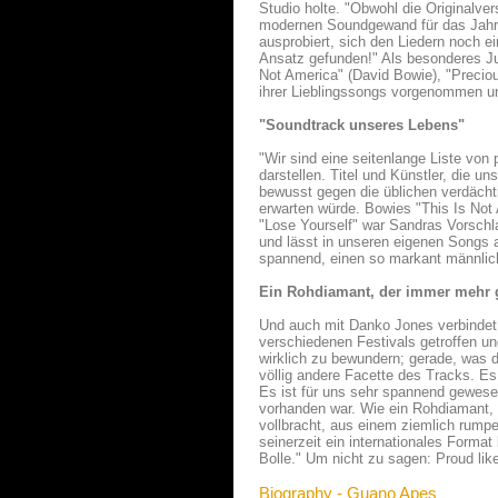
Studio holte. "Obwohl die Originalve
modernen Soundgewand für das Jahr 2
ausprobiert, sich den Liedern noch e
Ansatz gefunden!" Als besonderes Ju
Not America" (David Bowie), "Precio
ihrer Lieblingssongs vorgenommen und
"Soundtrack unseres Lebens"
"Wir sind eine seitenlange Liste von
darstellen. Titel und Künstler, die 
bewusst gegen die üblichen verdächti
erwarten würde. Bowies "This Is Not
"Lose Yourself" war Sandras Vorschl
und lässt in unseren eigenen Songs 
spannend, einen so markant männlich
Ein Rohdiamant, der immer mehr g
Und auch mit Danko Jones verbindet
verschiedenen Festivals getroffen un
wirklich zu bewundern; gerade, was
völlig andere Facette des Tracks. Es
Es ist für uns sehr spannend gewes
vorhanden war. Wie ein Rohdiamant, 
vollbracht, aus einem ziemlich rump
seinerzeit ein internationales Forma
Bolle." Um nicht zu sagen: Proud lik
Biography - Guano Apes