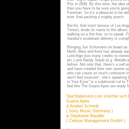
Prix in 2009. By this time, the idea 
then you have to be sure you’re going
Foreman. So it’s a pleasure to be ab
ever. And packing a mighty punch.
Bel Air, that most famous of Los Angel
Times), lends its name to the album, 
walking on a thin line, so to speak. 
Sandra’s exuberant delivery is compl
Bringing Jon Schumann on board as pr
North, Mew and Kent has already ea
Lord-Alge (too many credits to menti
etc.) and Randy Staub (e.g. Metallic
before. Not only that, there’s a self-
and have created their own serene sp
who can cause so much confusion in 
won’t feel insecure“, she’s speaking
in Your Eyes” is a subliminal cut to 
feel like The Guano Apes are ready for
StarStatement.com möchte sich 
Guano Apes
& Anabel Schmitt
( Sony Music Germany )
& Stephanie Baudler
( Celsius Management GmbH )