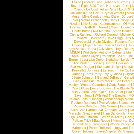
Lazee
|
Android Lust
|
Johannes Strate
|
T
Boys
|
Right Said Fred
|
Harris and Ford
|
N
Yolanda Be Cool
|
Adrian Sina
|
Lord Of T
McDonald
|
Ida Corr
|
Crystal Waters
|
Medi
Mess
|
Mike Candys
|
Alex Clare
|
DJ Lord
Toka
|
Mauro Perucchetti
|
Jack Holiday
|
A
Hewitt
|
Little Boots
|
Katzenjammer
|
Of Mon
Lashes
|
Graffiti6
|
Gerard
|
Miriam Bryant
|
Cherri Bomb
|
Mia Martina
|
Sarah Hackett
Cierra Ramirez
|
Richard Durand
|
Michael C
Howard
|
Dolcenera
|
Jake Bugg
|
Kris 
Devecerski
|
A Life Divided
|
Ramona Rots
Chevin
|
Ntjam Rosie
|
Flavia Coelho
|
San
Iggy Azalea
|
Nena
|
Olly Murs
|
Toya DeLaz
MSMR
|
Wild Belle
|
Anthony Callea
|
Zibbz
Aplin
|
Jonas Myrin
|
Youthkills
|
ZAZ
|
The 
Berger
|
Last Like Deep
|
Kodaline
|
Lorde
|
|
Ace Wilder
|
Eklipse
|
Sharon Doorson
|
C
Star And Dagger
|
Stephanie Neigel
|
Megal
Krewella
|
Johnossi
|
Le Youth
|
The Civil 
James
|
Jarell Perry
|
Ivy Quainoo
|
Crysta
Jillette Johnson
|
Garland Jeffreys
|
Gerald
Black Onassis
|
Wes Mack
|
Ben Pearce
Veeby
|
Yvonne Catterfeld
|
Cody Simpson
|
Year
|
Muse
|
Fefe Dobson
|
The Bloody N
Mikky Ekko
|
Aloe Blacc
|
Flo Bauer
|
Like
Says
|
Jenix
|
Wille And The Bandits
|
MO
Paloma Faith
|
Oonagh
|
Vandenbergs Moon
|
Rooftop Runners
|
Two Wooden Stones
|
A
|
Ricardo Bielecki
|
Otto Normal
|
Pentatoni
Saris
|
Alle Farben feat. Graham Candy
|
Do
Marashi
|
Synthkartell
|
Ham Sandwich
|
Fio
Lilja Bloom
|
Indiana
|
Sofi de la Torre
|
Georg
Felidae Trick
|
Eau Rouge
|
Michel van Dy
Secondcity
|
Eisenhauer
|
Woody Pitney
|
A
Malinchak
|
Porter Robinson
|
Iggy and Th
Oliver Heldens
|
Steve Angello
|
As Animal