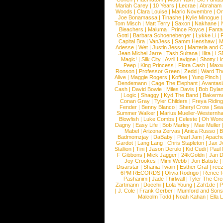
Mariah Carey
|
10 Years
|
Lecrae
|
Abraham
Woods
|
Clara Louise
|
Mario Novembre
|
Or
Joe Bonamassa
|
Tinashe
|
Kylie Minogue
Tom Misch
|
Matt Terry
|
Saxon
|
Nakhane
|
Bleachers
|
Maluma
|
Prince Royce
|
Fanta
Gotti
|
Barbara Schoeneberger
|
Lykke Li
|
Capital Bra
|
VanJess
|
Samm Henshaw
|
M
Adesse
|
Wet
|
Justin Jesso
|
Marteria and 
Jean Michel Jarre
|
Tash Sultana
|
Ilira
|
LS
Magic!
|
Silk City
|
Avril Lavigne
|
Shotty H
Peep
|
King Princess
|
Flora Cash
|
Maxw
Ronson
|
Professor Green
|
Zedd
|
Ward T
Alive
|
Maggie Rogers
|
Koffee
|
Yung Pinch
Dendemann
|
Cage The Elephant
|
Avantas
Cash
|
David Bowie
|
Miles Davis
|
Bob Dyla
|
Logic
|
Shaggy
|
Kyd The Band
|
Bakerm
Conan Gray
|
Tyler Childers
|
Freya Ridin
Fender
|
Benny Blanco
|
Sheryl Crow
|
Sea
Summer Walker
|
Marius Mueller-Westernh
Blowfish
|
Luke Combs
|
Celeste
|
Oh Won
Dagny
|
Easy Life
|
Bob Marley
|
Mae Muller
Mabel
|
Arizona Zervas
|
Anica Russo
|
B
Badmomzjay
|
DaBaby
|
Pearl Jam
|
Apach
Gardot
|
Lang Lang
|
Chris Stapleton
|
Jax J
Stallion
|
Tini
|
Jason Derulo
|
Kid Cudi
|
Paul
F Gibbons
|
Mick Jagger
|
24kGoldn
|
Jan D
Joy Crookes
|
Mimi Webb
|
Jon Batiste
|
Disarstar
|
Shania Twain
|
Esther Graf
|
ree
6PM RECORDS
|
Olivia Rodrigo
|
Renee 
Pashanim
|
Jade Thirlwall
|
Tyler The Cre
Zartmann
|
Doechii
|
Lola Young
|
Zah1de
|
P
|
J. Cole
|
Frank Gerber
|
Mumford and Sons
Malcolm Todd
|
Noah Kahan
|
Ella 