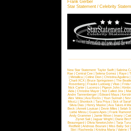
Frank Gerber
Star Statement / Celebrity State
New Star Statement:
Taylor Swift
|
Sabrina C
Rae
|
Central Cee
|
Selena Gomez
|
Raye
|
T
|
Metallica
|
Celine Dion
|
Christina Aguilera
Charli XCX
|
Bruce Springsteen
|
The Beatl
Rosenberg
|
Frauke Ludowig
|
Vitas
|
Frida
Nick Carter
|
Lucenzo
|
Pigeon John
|
Kimbr
Aida
|
Christine Mayer
|
Not Called Jinx
|
Ma
Andre Tannenberger
|
Edward Maya
|
Kersti
Alex Velea
|
Ava Rocks
|
Youn Sunnah
|
Nev
MissLi
|
Shonlock
|
Tara Priya
|
Sick of Sara
Silvia Dias
|
Henry Maske
|
Ava Takes A Wa
Beck
|
Annett Louisan
|
Devin Miles
|
Selah 
Liebe Minou
|
Guano Apes
|
Frank Ramond
Andy Grammer
|
Jamie Woon
|
Imany
|
Cat
Ziynet Sali
|
Jaguar Wright
|
Diane Birc
Beauregard
|
Olivia NewtonJohn
|
Tarja Tur
Redfield
|
Andreas Bourani
|
Miss Baby Sol
Slot
|
Rasheeda
|
Kristina Maria
|
Valerie
|