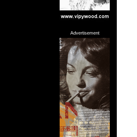
Advertisement