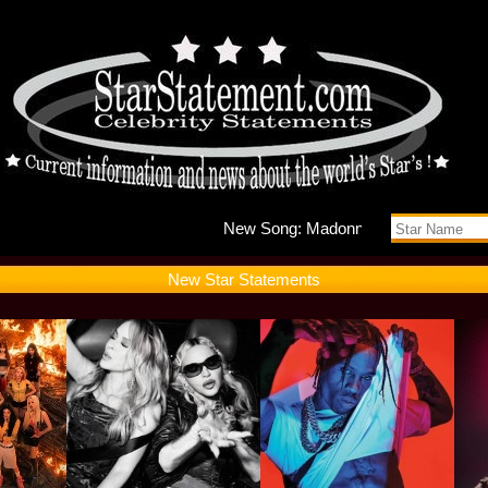
New So
New Star Statements