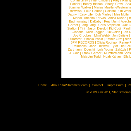
Conan Gray
|
Tyler Childers
|
Freya Ridin
Fender
|
Benny Blanco
|
Sheryl Crow
|
Sea
Summer Walker
|
Marius Mueller-Westernh
Blowfish
|
Luke Combs
|
Celeste
|
Oh Won
Dagny
|
Easy Life
|
Bob Marley
|
Mae Muller
Mabel
|
Arizona Zervas
|
Anica Russo
|
B
Badmomzjay
|
DaBaby
|
Pearl Jam
|
Apach
Gardot
|
Lang Lang
|
Chris Stapleton
|
Jax J
Stallion
|
Tini
|
Jason Derulo
|
Kid Cudi
|
Paul
F Gibbons
|
Mick Jagger
|
24kGoldn
|
Jan D
Joy Crookes
|
Mimi Webb
|
Jon Batiste
|
Disarstar
|
Shania Twain
|
Esther Graf
|
ree
6PM RECORDS
|
Olivia Rodrigo
|
Renee 
Pashanim
|
Jade Thirlwall
|
Tyler The Cre
Zartmann
|
Doechii
|
Lola Young
|
Zah1de
|
P
|
J. Cole
|
Frank Gerber
|
Mumford and Sons
Malcolm Todd
|
Noah Kahan
|
Ella 
Home
|
About StarStatement.com
|
Contact
|
Impressum
|
P
© 2009 + ® 2011, Star Statemen