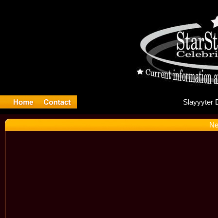
Sl
Ne