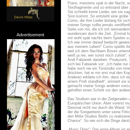
Piano, meistens spät in der Nacht, w
Textfragmente und so entstand über a
Sie schreibt keine Lieder, wie sie sa
Sinn kommt. So entsteht eine grobe Sk
Como, die ihre Lieder bislang für sic
meiner Songs sollte jemals veröffent
Seite von mir, die ich mit niemandem
wundersam durch die Zeit. „Einmal ha
Advertisement
mir wohl spät nachts beim Spielen zu
Ich war immer darauf bedacht gewesen
aus meinem Leben!“ Como spielte ihre
weil ich dem Nachbarn Böses unterst
weiß ja nie, wer sonst noch zuhört“,
Andi Fabianek daneben. Produzent, To
sich bei Fabianek vor: „Ich habe nu
habe noch nie ein Tonstudio von inn
drückten, hat er mir erst mal den Ko
Anderen erklärte ich ihm, dass ich ei
einem Profi standhielt“, erinnert sie 
gemacht meine Songs anderen vorzus
geholfen einen Schritt vor den ander
Das Studium war in der Zielgeraden 
Europäischen Union. Aber vorerst mu
Diesmal nicht nur durch die Wand. 
der die Songwriterin unter seine Fit
den Mitte Studios Berlin zu realisie
Chance“. So wie sich die Dinge darst
„Music Diary“: Das erste Album ist ei