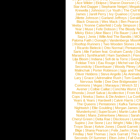
|
Ace Wilder
|
Eklipse
|
Sharon Doorson
|
C
Star And Dagger
|
Stephanie Neigel
|
Megal
Krewella
|
Johnossi
|
Le Youth
|
The Civil 
James
|
Jarell Perry
|
Ivy Quainoo
|
Crysta
Jillette Johnson
|
Garland Jeffreys
|
Gerald
Black Onassis
|
Wes Mack
|
Ben Pearce
Veeby
|
Yvonne Catterfeld
|
Cody Simpson
|
Year
|
Muse
|
Fefe Dobson
|
The Bloody N
Mikky Ekko
|
Aloe Blacc
|
Flo Bauer
|
Like
Says
|
Jenix
|
Wille And The Bandits
|
MO
Paloma Faith
|
Oonagh
|
Vandenbergs Moon
|
Rooftop Runners
|
Two Wooden Stones
|
A
|
Ricardo Bielecki
|
Otto Normal
|
Pentatoni
Saris
|
Alle Farben feat. Graham Candy
|
Do
Marashi
|
Synthkartell
|
Ham Sandwich
|
Fio
Lilja Bloom
|
Indiana
|
Sofi de la Torre
|
Georg
Felidae Trick
|
Eau Rouge
|
Michel van Dy
Secondcity
|
Eisenhauer
|
Woody Pitney
|
A
Malinchak
|
Porter Robinson
|
Iggy and Th
Oliver Heldens
|
Steve Angello
|
As Animal
Lary
|
Grace
|
Adrenaline Rush
|
Tom Gaeb
Nervous Nellie
|
Dee Dee Bridgewater
|
Commons
|
Vegas
|
Maraaya
|
Wretch 32
Avener
|
Colbie Caillat
|
Conchita Wurst
|
Rhonda
|
Josef Salvat
|
Acollective
|
From Ki
Cops
|
Nneka
|
Swiss & Die Andern
|
La Conf
Years & Years
|
Hardwell
|
Calvin Harris
|
Ch
The Queens
|
Pentatones
|
Kafka Tamura
Nightwish
|
Ellie Goulding
|
Morgan James
Wunderkynd
|
SuperScum
|
Martin Luke 
Nottet
|
Mans Zelmerloew
|
Alesso
|
Sarah
Cheryl Green
|
Delta Rae
|
Disclosure
|
Lion
Supino
|
Joe Stone
|
Lizz Wright
|
Niila
|
Br
Troye Sivan
|
Kelvin Jones
|
David Garrett
Blige
|
Shana Pearson
|
Felix Jaehn
|
Katy 
Findlay
|
Neil Thomas
|
Jack Garratt
|
The L
Seconds Of Summer
|
Elton John
|
Fall Ou