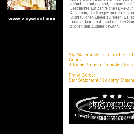
einfach zu tiefgreifend, zu persönlic
Geschichte auf zahlreichen Live-Bühn
Künstlerin, der Songwriterin Como, di
jungfräulichen Lieder zu hören. Es 
- das ist kein Fast-Food sondern Se
Blicken den Zugang gewährt.
StarStatements.com möchte sich
Como
& Katrin Brauer ( Promotion Konze
Frank Gerber
Star Statement / Celebrity State