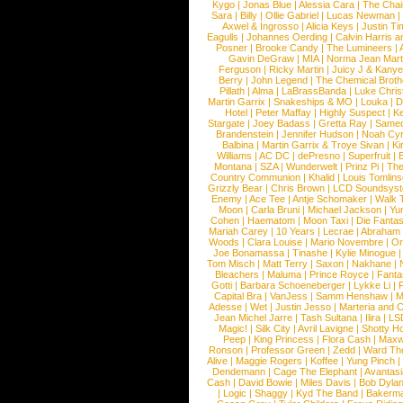
Kygo
|
Jonas Blue
|
Alessia Cara
|
The Cha
Sara
|
Billy
|
Ollie Gabriel
|
Lucas Newman
Axwel & Ingrosso
|
Alicia Keys
|
Justin Ti
Eagulls
|
Johannes Oerding
|
Calvin Harris 
Posner
|
Brooke Candy
|
The Lumineers
|
Gavin DeGraw
|
MIA
|
Norma Jean Mart
Ferguson
|
Ricky Martin
|
Juicy J & Kany
Berry
|
John Legend
|
The Chemical Broth
Pillath
|
Alma
|
LaBrassBanda
|
Luke Chris
Martin Garrix
|
Snakeships & MO
|
Louka
|
D
Hotel
|
Peter Maffay
|
Highly Suspect
|
K
Stargate
|
Joey Badass
|
Gretta Ray
|
Samed
Brandenstein
|
Jennifer Hudson
|
Noah Cy
Balbina
|
Martin Garrix & Troye Sivan
|
Ki
Williams
|
AC DC
|
dePresno
|
Superfruit
|
Montana
|
SZA
|
Wunderwelt
|
Prinz Pi
|
The
Country Communion
|
Khalid
|
Louis Tomlin
Grizzly Bear
|
Chris Brown
|
LCD Soundsys
Enemy
|
Ace Tee
|
Antje Schomaker
|
Walk 
Moon
|
Carla Bruni
|
Michael Jackson
|
Yu
Cohen
|
Haematom
|
Moon Taxi
|
Die Fantas
Mariah Carey
|
10 Years
|
Lecrae
|
Abraham
Woods
|
Clara Louise
|
Mario Novembre
|
Or
Joe Bonamassa
|
Tinashe
|
Kylie Minogue
Tom Misch
|
Matt Terry
|
Saxon
|
Nakhane
|
Bleachers
|
Maluma
|
Prince Royce
|
Fanta
Gotti
|
Barbara Schoeneberger
|
Lykke Li
|
Capital Bra
|
VanJess
|
Samm Henshaw
|
M
Adesse
|
Wet
|
Justin Jesso
|
Marteria and 
Jean Michel Jarre
|
Tash Sultana
|
Ilira
|
LS
Magic!
|
Silk City
|
Avril Lavigne
|
Shotty H
Peep
|
King Princess
|
Flora Cash
|
Maxw
Ronson
|
Professor Green
|
Zedd
|
Ward T
Alive
|
Maggie Rogers
|
Koffee
|
Yung Pinch
Dendemann
|
Cage The Elephant
|
Avantas
Cash
|
David Bowie
|
Miles Davis
|
Bob Dyla
|
Logic
|
Shaggy
|
Kyd The Band
|
Bakerm