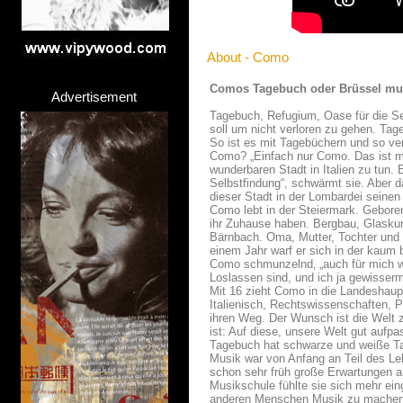
About - Como
Comos Tagebuch oder Brüssel mu
Advertisement
Tagebuch, Refugium, Oase für die Se
soll um nicht verloren zu gehen. Tage
So ist es mit Tagebüchern und so ve
Como? „Einfach nur Como. Das ist mei
wunderbaren Stadt in Italien zu tun. E
Selbstfindung“, schwärmt sie. Aber d
dieser Stadt in der Lombardei seinen
Como lebt in der Steiermark. Gebore
ihr Zuhause haben. Bergbau, Glaskuns
Bärnbach. Oma, Mutter, Tochter und ei
einem Jahr warf er sich in der kaum 
Como schmunzelnd‚ „auch für mich wur
Loslassen sind, und ich ja gewisser
Mit 16 zieht Como in die Landeshaup
Italienisch, Rechtswissenschaften, P
ihren Weg. Der Wunsch ist die Welt zu
ist: Auf diese, unsere Welt gut aufpa
Tagebuch hat schwarze und weiße T
Musik war von Anfang an Teil des Leb
schon sehr früh große Erwartungen a
Musikschule fühlte sie sich mehr eing
anderen Menschen Musik zu machen“, e