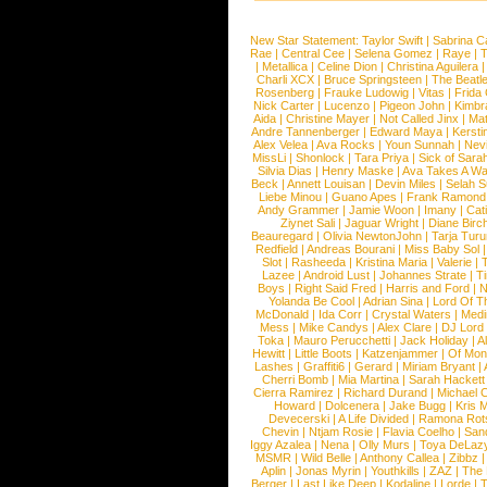
New Star Statement:
Taylor Swift
|
Sabrina C
Rae
|
Central Cee
|
Selena Gomez
|
Raye
|
T
|
Metallica
|
Celine Dion
|
Christina Aguilera
Charli XCX
|
Bruce Springsteen
|
The Beatl
Rosenberg
|
Frauke Ludowig
|
Vitas
|
Frida
Nick Carter
|
Lucenzo
|
Pigeon John
|
Kimbr
Aida
|
Christine Mayer
|
Not Called Jinx
|
Ma
Andre Tannenberger
|
Edward Maya
|
Kersti
Alex Velea
|
Ava Rocks
|
Youn Sunnah
|
Nev
MissLi
|
Shonlock
|
Tara Priya
|
Sick of Sara
Silvia Dias
|
Henry Maske
|
Ava Takes A Wa
Beck
|
Annett Louisan
|
Devin Miles
|
Selah 
Liebe Minou
|
Guano Apes
|
Frank Ramond
Andy Grammer
|
Jamie Woon
|
Imany
|
Cat
Ziynet Sali
|
Jaguar Wright
|
Diane Birc
Beauregard
|
Olivia NewtonJohn
|
Tarja Tur
Redfield
|
Andreas Bourani
|
Miss Baby Sol
Slot
|
Rasheeda
|
Kristina Maria
|
Valerie
|
Lazee
|
Android Lust
|
Johannes Strate
|
T
Boys
|
Right Said Fred
|
Harris and Ford
|
N
Yolanda Be Cool
|
Adrian Sina
|
Lord Of T
McDonald
|
Ida Corr
|
Crystal Waters
|
Medi
Mess
|
Mike Candys
|
Alex Clare
|
DJ Lord
Toka
|
Mauro Perucchetti
|
Jack Holiday
|
A
Hewitt
|
Little Boots
|
Katzenjammer
|
Of Mon
Lashes
|
Graffiti6
|
Gerard
|
Miriam Bryant
|
Cherri Bomb
|
Mia Martina
|
Sarah Hackett
Cierra Ramirez
|
Richard Durand
|
Michael C
Howard
|
Dolcenera
|
Jake Bugg
|
Kris 
Devecerski
|
A Life Divided
|
Ramona Rots
Chevin
|
Ntjam Rosie
|
Flavia Coelho
|
San
Iggy Azalea
|
Nena
|
Olly Murs
|
Toya DeLaz
MSMR
|
Wild Belle
|
Anthony Callea
|
Zibbz
Aplin
|
Jonas Myrin
|
Youthkills
|
ZAZ
|
The 
Berger
|
Last Like Deep
|
Kodaline
|
Lorde
|