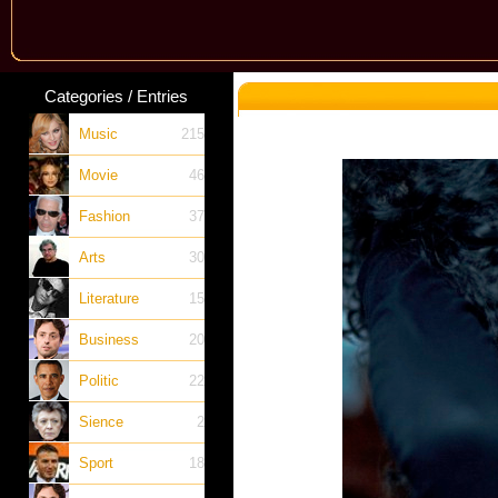
Categories / Entries
Music
215
Movie
46
Fashion
37
Arts
30
Literature
15
Business
20
Politic
22
Sience
2
Sport
18