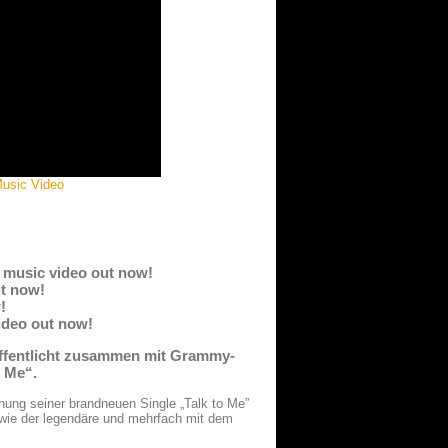
Music Video
w music video out now!
ut now!
!
ideo out now!
röffentlicht zusammen mit Grammy-
o Me“.
chung seiner brandneuen Single „Talk to Me”
wie der legendäre und mehrfach mit dem