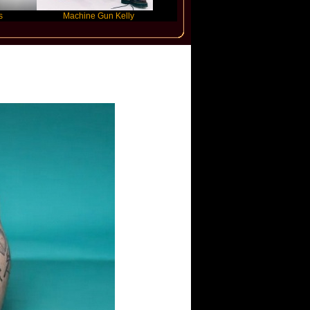
Machine Gun Kelly
Victoria Monet
F
David