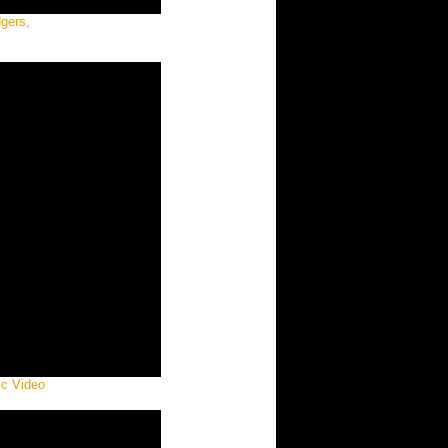
dgers,
ic Video