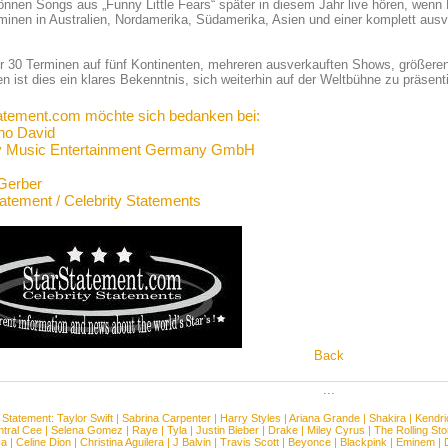
nnen Songs aus „Funny Little Fears“ später in diesem Jahr live hören, wenn
minen in Australien, Nordamerika, Südamerika, Asien und einer komplett aus
r 30 Terminen auf fünf Kontinenten, mehreren ausverkauften Shows, größeren
n ist dies ein klares Bekenntnis, sich weiterhin auf der Weltbühne zu präsent
atement.com möchte sich bedanken bei:
no David
y Music Entertainment Germany GmbH
Gerber
tatement / Celebrity Statements
Back
...
 Statement:
Taylor Swift
|
Sabrina Carpenter
|
Harry Styles
|
Ariana Grande
|
Shakira
|
Kendri
tral Cee
|
Selena Gomez
|
Raye
|
Tyla
|
Justin Bieber
|
Drake
|
Miley Cyrus
|
The Rolling St
ca
|
Celine Dion
|
Christina Aguilera
|
J Balvin
|
Travis Scott
|
Beyonce
|
Blackpink
|
Eminem
|