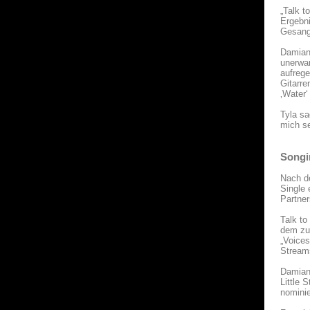
„Talk t
Ergebn
Gesangs
Damiano
unerwar
aufrege
Gitarre
‚Water‘
Tyla sa
mich se
Songi
Nach de
Single 
Partner
Talk to
dem zuv
„Voices
Stream
Damiano
Little 
nominie