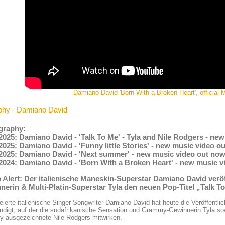
Damiano David 'Born With a Broken Heart', official 
phy - Damiano David
graphy:
2025: Damiano David - 'Talk To Me' - Tyla and Nile Rodgers - ne
2025: Damiano David - 'Funny little Stories' - new music video o
.2025: Damiano David - 'Next summer' - new music video out now
.2024: Damiano David - 'Born With a Broken Heart' - new music v
b Alert: Der italienische Maneskin-Superstar Damiano David ve
erin & Multi-Platin-Superstar Tyla den neuen Pop-Titel „Talk T
eierte italienische Singer-Songwriter Damiano David hat heute die Veröffentli
digt, auf der die südafrikanische Sensation und Grammy-Gewinnerin Tyla so
 ausgezeichnete Nile Rodgers mitwirken.