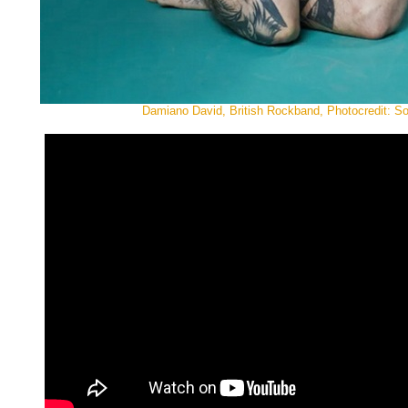
Damiano David, British Rockband, Photocredit: S