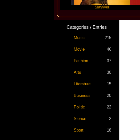
Future
Slayyyer
Benn
Categories / Entries
Music
215
Movie
46
Fashion
37
Arts
30
Literature
15
Business
20
Politic
22
Sience
2
Sport
18