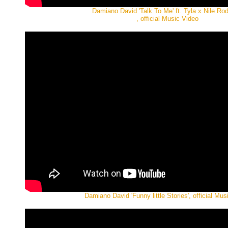
Damiano David 'Talk To Me' ft. Tyla x Nile Ro
, official Music Video
Damiano David 'Funny little Stories', official Mus