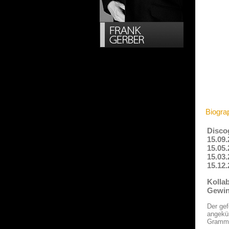
Biogra
Disco
15.09.
15.05.
15.03
15.12
Kolla
Gewinn
Der gef
angekün
Grammy