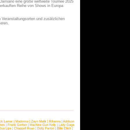
 Damiano eine große weltweite Tournee 2025
verkauften Reihe von Shows in Europa
 Veranstaltungsorten und zusätzlichen
ieren.
ck Lamar
|
Madonna
|
Zayn Malik
|
Rihanna
|
Addison
ones
|
Frank Gerber
|
Machine Gun Kelly
|
Lady Gaga
Dua Lipa
|
Chappell Roan
|
Dolly Parton
|
Billie Eilish
|