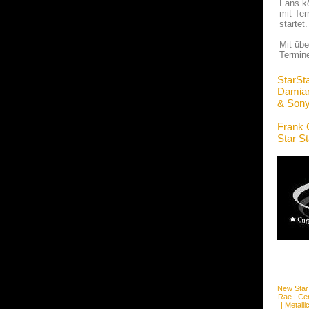
Fans kö
mit Ter
startet.
Mit übe
Termine
StarSt
Damia
& Son
Frank 
Star S
New Star
Rae
|
Cen
|
Metalli