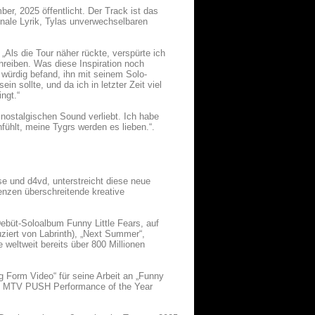
er, 2025 öffentlicht. Der Track ist das
nale Lyrik, Tylas unverwechselbaren
Als die Tour näher rückte, verspürte ich
chreiben. Was diese Inspiration noch
würdig befand, ihn mit seinem Solo-
n sollte, und da ich in letzter Zeit viel
ingt.“
 nostalgischen Sound verliebt. Ich habe
nfühlt, meine Tygrs werden es lieben.“.
e und d4vd, unterstreicht diese neue
enzen überschreitende kreative
Debüt-Soloalbum Funny Little Fears, auf
uziert von Labrinth), „Next Summer“,
 weltweit bereits über 800 Millionen
 Form Video“ für seine Arbeit an „Funny
den MTV PUSH Performance of the Year