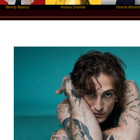
y Blanco
Ariana Grande
Gracie Abrams
Star Statement International / Damiano 