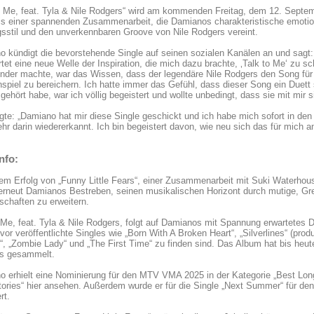
o Me, feat. Tyla & Nile Rodgers“ wird am kommenden Freitag, dem 12. Septemb
is einer spannenden Zusammenarbeit, die Damianos charakteristische emotio
stil und den unverkennbaren Groove von Nile Rodgers vereint.
 kündigt die bevorstehende Single auf seinen sozialen Kanälen an und sagt: „
tet eine neue Welle der Inspiration, die mich dazu brachte, ‚Talk to Me‘ zu s
nder machte, war das Wissen, dass der legendäre Nile Rodgers den Song für 
nspiel zu bereichern. Ich hatte immer das Gefühl, dass dieser Song ein Duett sei
 gehört habe, war ich völlig begeistert und wollte unbedingt, dass sie mit mir s
gte: „Damiano hat mir diese Single geschickt und ich habe mich sofort in den
hr darin wiedererkannt. Ich bin begeistert davon, wie neu sich das für mich a
nfo:
m Erfolg von „Funny Little Fears“, einer Zusammenarbeit mit Suki Waterhous
erneut Damianos Bestreben, seinen musikalischen Horizont durch mutige, Gr
schaften zu erweitern.
 Me, feat. Tyla & Nile Rodgers, folgt auf Damianos mit Spannung erwartetes 
or veröffentlichte Singles wie „Born With A Broken Heart“, „Silverlines“ (prod
“, „Zombie Lady“ und „The First Time“ zu finden sind. Das Album hat bis heute
s gesammelt.
 erhielt eine Nominierung für den MTV VMA 2025 in der Kategorie „Best Long
Stories“ hier ansehen. Außerdem wurde er für die Single „Next Summer“ für 
rt.