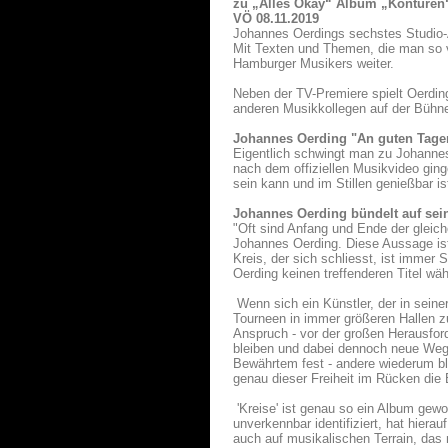
zu „Alles Okay“ Album „Konturen
VÖ 08.11.2019
Johannes Oerdings sechstes Studio-
Mit Texten und Themen, die man so vo
Hamburger Musikers weiter.
Neben der TV-Premiere spielt Oerdin
anderen Musikkollegen auf der Bühn
Johannes Oerding "An guten Tage
Eigentlich schwingt man zu Johannes
nach dem offiziellen Musikvideo ging
sein kann und im Stillen genießbar is
Johannes Oerding bündelt auf sei
"Oft sind Anfang und Ende der gleich
Johannes Oerding. Diese Aussage is
Kreis, der sich schliesst, ist immer
Oerding keinen treffenderen Titel wä
Wenn sich ein Künstler, der in seine
Tourneen in immer größeren Hallen zu
Anspruch - vor der großen Herausford
bleiben und dabei dennoch neue Wege
Bewährtem fest - andere wiederum b
genau dieser Freiheit im Rücken die
'Kreise' ist genau so ein Album gew
unverkennbar identifiziert, hat hiera
auch auf musikalischen Terrain, das 