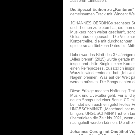
äusseren Einflüssen.
Die Special Edition zu „Konturen“
gemeinsamen Track mit Wincent Weis
JOHANNES OERDINGs sechstes Studi
und Themen zu bieten hat, die man so
Musikers noch weiter geschärft, son
Goldstatus eingebracht. Die Verleihu
Konzertreihe, die mit durchdachtem 
spielte so an fünfzehn Dates bis Mit
Dabei war das Blatt des 37-Jährigen
„Alles brennt“ (2015) wurde gerade 
insgesamt dritte Single seiner Karr
einen Reifeprozess, zusätzlich insp
Wurzeln wiederentdeckt hat: „Ich wol
Nägeln brennen. Was auf der Welt pas
werden müssen. Die Songs richten de
Diese Erfolge machen Hoffnung: Tr
Musik und Livekultur geht. Für all
neuen Songs und einer Bonus-CD mit
befindet sich auch ein gefühlvolles
UNGESCHMINKT. „Manchmal hat man d
bringen. UNGESCHMINKT ist ein Liebe
überbrücken die Zeit bis 2021, wenn
nachgeholt werden können. Die offizi
Johannes Oerdig mit One-Shot Vid