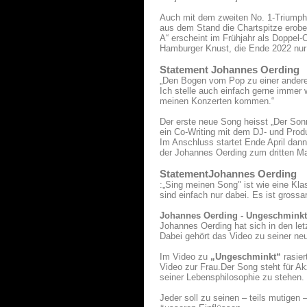
Auch mit dem zweiten No. 1-Triumph
aus dem Stand die Chartspitze erober
A“ erscheint im Frühjahr als Doppel
Hamburger Knust, die Ende 2022 nur
Statement Johannes Oerding
„Den Bogen vom Pop zu einer anderen
Ich stelle auch einfach gerne immer 
meinen Konzerten kommen.“
Der erste neue Song heisst „Der Sonne
ein Co-Writing mit dem DJ- und Prod
Im Anschluss startet Ende April dan
der Johannes Oerding zum dritten Mal
StatementJohannes Oerding
:„Sing meinen Song" ist wie eine K
sind einfach nur dabei. Es ist gross
Johannes Oerding - Ungeschminkt
Johannes Oerding hat sich in den let
Dabei gehört das Video zu seiner neu
Im Video zu
„Ungeschminkt“
rasier
Video zur Frau.Der Song steht für Ak
seiner Lebensphilosophie zu stehen.
Jeder soll zu seinen – teils mutige