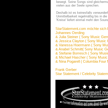
bewegt. Seine Songs sind gleicherma
vielen aus der Seele sprechen.
Deshalb ist es keinesfalls verwunder
Unmittelbarkeit regelmäßig bis in die
'Kreise' liefert einmal mehr den Soun
StarStatement.com möchte sich 
Johannes Oerding
& Julia Steiner ( Sony Music Ge
& Jessica Clayton ( Sony Music
& Vanessa Hoermann ( Sony Mu
& Anabel Schmitt( Sony Music G
& Stefanie Borresch ( Sony Mus
& Michael Hascher ( Sony Musi
& Nina Pogarell ( Columbia Four 
Frank Gerber
Star Statement / Celebrity State