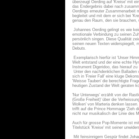
überzeugt Oerding auf 'Kreise' mit 
das Endergebnis dabei nach zusamme
Oerdings erneuter Zusammenarbeit mit
begleitet und mit dem er sich bei 'K
genau den Raum, den sie brauchen, u
Johannes Oerding gelingt es wie kei
emotionale Verbindung zu seinen Zuhö
persönlich singen. Diese Qualität zei
seinen neuen Texten widerspiegelt, m
Debuts.
Exemplarisch hierfür ist 'Unser Himm
Welt entstand und der eine echte Hym
Instrument Digeridoo, das hierauf zu 
Unter den nachdenklichen Balladen wie
sich in 'Freier Fall' eine kluge Dek
'Weisse Tauben' die berechtigte Frag
heutigen Zustand der Welt geraten k
'Nur Unterwegs' erzählt von der Rast
(Große Freiheit)' über die Verheissu
Wolken' von Marteria denken lassen. 
trifft auf die Prince Hommage 'Zieh 
nicht nur musikalisch der Linie des M
Auch für grosse Pop-Momente ist mit '
Titelstück 'Kreise' mit seiner unwide
Mit feinsinnigem Gespür findet Johan