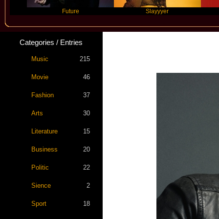
Future
Slayyyer
Benny 
Categories / Entries
Music
215
Movie
46
Fashion
37
Arts
30
Literature
15
Business
20
Politic
22
Sience
2
Sport
18