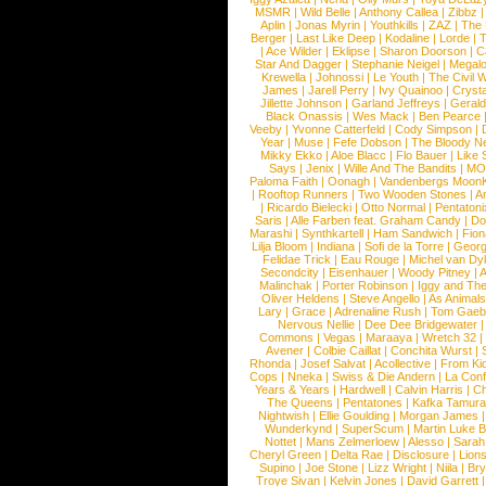
MSMR
|
Wild Belle
|
Anthony Callea
|
Zibbz
Aplin
|
Jonas Myrin
|
Youthkills
|
ZAZ
|
The 
Berger
|
Last Like Deep
|
Kodaline
|
Lorde
|
|
Ace Wilder
|
Eklipse
|
Sharon Doorson
|
C
Star And Dagger
|
Stephanie Neigel
|
Megal
Krewella
|
Johnossi
|
Le Youth
|
The Civil 
James
|
Jarell Perry
|
Ivy Quainoo
|
Crysta
Jillette Johnson
|
Garland Jeffreys
|
Gerald
Black Onassis
|
Wes Mack
|
Ben Pearce
Veeby
|
Yvonne Catterfeld
|
Cody Simpson
|
Year
|
Muse
|
Fefe Dobson
|
The Bloody N
Mikky Ekko
|
Aloe Blacc
|
Flo Bauer
|
Like
Says
|
Jenix
|
Wille And The Bandits
|
MO
Paloma Faith
|
Oonagh
|
Vandenbergs Moon
|
Rooftop Runners
|
Two Wooden Stones
|
A
|
Ricardo Bielecki
|
Otto Normal
|
Pentatoni
Saris
|
Alle Farben feat. Graham Candy
|
Do
Marashi
|
Synthkartell
|
Ham Sandwich
|
Fio
Lilja Bloom
|
Indiana
|
Sofi de la Torre
|
Georg
Felidae Trick
|
Eau Rouge
|
Michel van Dy
Secondcity
|
Eisenhauer
|
Woody Pitney
|
A
Malinchak
|
Porter Robinson
|
Iggy and Th
Oliver Heldens
|
Steve Angello
|
As Animal
Lary
|
Grace
|
Adrenaline Rush
|
Tom Gaeb
Nervous Nellie
|
Dee Dee Bridgewater
|
Commons
|
Vegas
|
Maraaya
|
Wretch 32
Avener
|
Colbie Caillat
|
Conchita Wurst
|
Rhonda
|
Josef Salvat
|
Acollective
|
From Ki
Cops
|
Nneka
|
Swiss & Die Andern
|
La Conf
Years & Years
|
Hardwell
|
Calvin Harris
|
Ch
The Queens
|
Pentatones
|
Kafka Tamura
Nightwish
|
Ellie Goulding
|
Morgan James
Wunderkynd
|
SuperScum
|
Martin Luke 
Nottet
|
Mans Zelmerloew
|
Alesso
|
Sarah
Cheryl Green
|
Delta Rae
|
Disclosure
|
Lion
Supino
|
Joe Stone
|
Lizz Wright
|
Niila
|
Br
Troye Sivan
|
Kelvin Jones
|
David Garrett