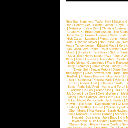
New Star Statement:
Taylor Swift
|
Sabrina C
Rae
|
Central Cee
|
Selena Gomez
|
Raye
|
T
|
Metallica
|
Celine Dion
|
Christina Aguilera
Charli XCX
|
Bruce Springsteen
|
The Beatl
Rosenberg
|
Frauke Ludowig
|
Vitas
|
Frida
Nick Carter
|
Lucenzo
|
Pigeon John
|
Kimbr
Aida
|
Christine Mayer
|
Not Called Jinx
|
Ma
Andre Tannenberger
|
Edward Maya
|
Kersti
Alex Velea
|
Ava Rocks
|
Youn Sunnah
|
Nev
MissLi
|
Shonlock
|
Tara Priya
|
Sick of Sara
Silvia Dias
|
Henry Maske
|
Ava Takes A Wa
Beck
|
Annett Louisan
|
Devin Miles
|
Selah 
Liebe Minou
|
Guano Apes
|
Frank Ramond
Andy Grammer
|
Jamie Woon
|
Imany
|
Cat
Ziynet Sali
|
Jaguar Wright
|
Diane Birc
Beauregard
|
Olivia NewtonJohn
|
Tarja Tur
Redfield
|
Andreas Bourani
|
Miss Baby Sol
Slot
|
Rasheeda
|
Kristina Maria
|
Valerie
|
Lazee
|
Android Lust
|
Johannes Strate
|
T
Boys
|
Right Said Fred
|
Harris and Ford
|
N
Yolanda Be Cool
|
Adrian Sina
|
Lord Of T
McDonald
|
Ida Corr
|
Crystal Waters
|
Medi
Mess
|
Mike Candys
|
Alex Clare
|
DJ Lord
Toka
|
Mauro Perucchetti
|
Jack Holiday
|
A
Hewitt
|
Little Boots
|
Katzenjammer
|
Of Mon
Lashes
|
Graffiti6
|
Gerard
|
Miriam Bryant
|
Cherri Bomb
|
Mia Martina
|
Sarah Hackett
Cierra Ramirez
|
Richard Durand
|
Michael C
Howard
|
Dolcenera
|
Jake Bugg
|
Kris 
Devecerski
|
A Life Divided
|
Ramona Rots
Chevin
|
Ntjam Rosie
|
Flavia Coelho
|
San
Iggy Azalea
|
Nena
|
Olly Murs
|
Toya DeLaz