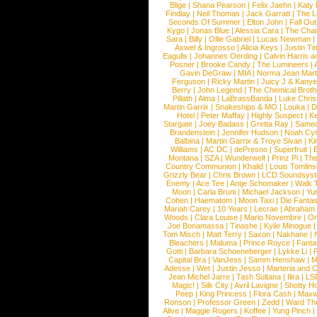
Blige
|
Shana Pearson
|
Felix Jaehn
|
Katy 
Findlay
|
Neil Thomas
|
Jack Garratt
|
The L
Seconds Of Summer
|
Elton John
|
Fall Ou
Kygo
|
Jonas Blue
|
Alessia Cara
|
The Cha
Sara
|
Billy
|
Ollie Gabriel
|
Lucas Newman
Axwel & Ingrosso
|
Alicia Keys
|
Justin Ti
Eagulls
|
Johannes Oerding
|
Calvin Harris 
Posner
|
Brooke Candy
|
The Lumineers
|
Gavin DeGraw
|
MIA
|
Norma Jean Mart
Ferguson
|
Ricky Martin
|
Juicy J & Kany
Berry
|
John Legend
|
The Chemical Broth
Pillath
|
Alma
|
LaBrassBanda
|
Luke Chris
Martin Garrix
|
Snakeships & MO
|
Louka
|
D
Hotel
|
Peter Maffay
|
Highly Suspect
|
K
Stargate
|
Joey Badass
|
Gretta Ray
|
Samed
Brandenstein
|
Jennifer Hudson
|
Noah Cy
Balbina
|
Martin Garrix & Troye Sivan
|
Ki
Williams
|
AC DC
|
dePresno
|
Superfruit
|
Montana
|
SZA
|
Wunderwelt
|
Prinz Pi
|
The
Country Communion
|
Khalid
|
Louis Tomlin
Grizzly Bear
|
Chris Brown
|
LCD Soundsys
Enemy
|
Ace Tee
|
Antje Schomaker
|
Walk 
Moon
|
Carla Bruni
|
Michael Jackson
|
Yu
Cohen
|
Haematom
|
Moon Taxi
|
Die Fantas
Mariah Carey
|
10 Years
|
Lecrae
|
Abraham
Woods
|
Clara Louise
|
Mario Novembre
|
Or
Joe Bonamassa
|
Tinashe
|
Kylie Minogue
Tom Misch
|
Matt Terry
|
Saxon
|
Nakhane
|
Bleachers
|
Maluma
|
Prince Royce
|
Fanta
Gotti
|
Barbara Schoeneberger
|
Lykke Li
|
Capital Bra
|
VanJess
|
Samm Henshaw
|
M
Adesse
|
Wet
|
Justin Jesso
|
Marteria and 
Jean Michel Jarre
|
Tash Sultana
|
Ilira
|
LS
Magic!
|
Silk City
|
Avril Lavigne
|
Shotty H
Peep
|
King Princess
|
Flora Cash
|
Maxw
Ronson
|
Professor Green
|
Zedd
|
Ward T
Alive
|
Maggie Rogers
|
Koffee
|
Yung Pinch