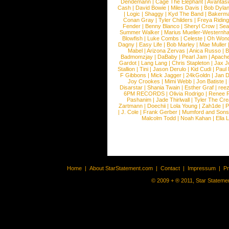
Dendemann
|
Cage The Elephant
|
Avantas
Cash
|
David Bowie
|
Miles Davis
|
Bob Dyla
|
Logic
|
Shaggy
|
Kyd The Band
|
Bakerm
Conan Gray
|
Tyler Childers
|
Freya Ridin
Fender
|
Benny Blanco
|
Sheryl Crow
|
Sea
Summer Walker
|
Marius Mueller-Westernh
Blowfish
|
Luke Combs
|
Celeste
|
Oh Won
Dagny
|
Easy Life
|
Bob Marley
|
Mae Muller
Mabel
|
Arizona Zervas
|
Anica Russo
|
B
Badmomzjay
|
DaBaby
|
Pearl Jam
|
Apach
Gardot
|
Lang Lang
|
Chris Stapleton
|
Jax J
Stallion
|
Tini
|
Jason Derulo
|
Kid Cudi
|
Paul
F Gibbons
|
Mick Jagger
|
24kGoldn
|
Jan D
Joy Crookes
|
Mimi Webb
|
Jon Batiste
|
Disarstar
|
Shania Twain
|
Esther Graf
|
ree
6PM RECORDS
|
Olivia Rodrigo
|
Renee 
Pashanim
|
Jade Thirlwall
|
Tyler The Cre
Zartmann
|
Doechii
|
Lola Young
|
Zah1de
|
P
|
J. Cole
|
Frank Gerber
|
Mumford and Sons
Malcolm Todd
|
Noah Kahan
|
Ella 
Home
|
About StarStatement.com
|
Contact
|
Impressum
|
P
© 2009 + ® 2011, Star Statemen